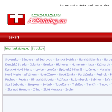
Táto webová stránka používa cookies. P
Lekari
lekari.azkatalog.eu
Stropkov
-
-
-
-
Slovensko
Bánovce nad Bebravou
Banská Bystrica
Banská Štiavnica
Barde
-
-
-
-
-
-
Dunajská Streda
Galanta
Gelnica
Hlohovec
Humenné
Ilava
Kežmarok
-
-
-
-
-
Kysucké Nové Mesto
Levice
Levoča
Liptovský Mikuláš
Lučenec
Malacky
-
-
-
-
-
Nové Mesto nad Váhom
Nové Zámky
Nové Zámky
Partizánske
Pezinok
P
-
-
-
-
-
-
Púchov
Revúca
Rimavská Sobota
Rožňava
Ružomberok
Sabinov
Šaľa
-
-
-
-
-
-
-
Stará Ľubovňa
Stropkov
Svidník
Topoľčany
Trebišov
Trenčín
Trnava
-
-
-
-
Žiar nad Hronom
Žilina
Zlaté Moravce
Zvolen