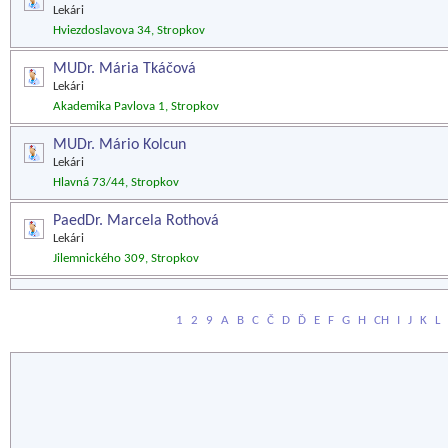
Lekári
Hviezdoslavova 34, Stropkov
MUDr. Mária Tkáčová
Lekári
Akademika Pavlova 1, Stropkov
MUDr. Mário Kolcun
Lekári
Hlavná 73/44, Stropkov
PaedDr. Marcela Rothová
Lekári
Jilemnického 309, Stropkov
1
2
9
A
B
C
Č
D
Ď
E
F
G
H
CH
I
J
K
L