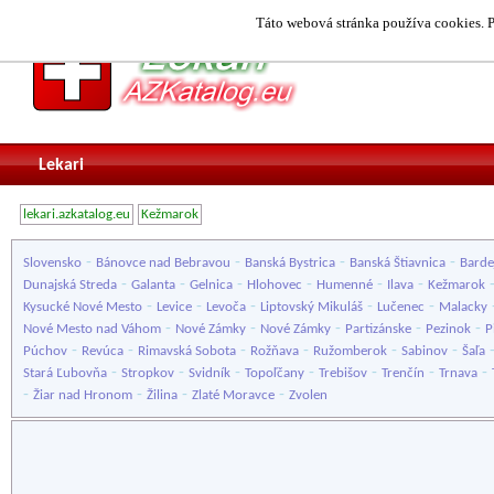
Táto webová stránka používa cookies. P
Lekari
lekari.azkatalog.eu
Kežmarok
-
-
-
-
Slovensko
Bánovce nad Bebravou
Banská Bystrica
Banská Štiavnica
Barde
-
-
-
-
-
-
Dunajská Streda
Galanta
Gelnica
Hlohovec
Humenné
Ilava
Kežmarok
-
-
-
-
-
Kysucké Nové Mesto
Levice
Levoča
Liptovský Mikuláš
Lučenec
Malacky
-
-
-
-
-
Nové Mesto nad Váhom
Nové Zámky
Nové Zámky
Partizánske
Pezinok
P
-
-
-
-
-
-
Púchov
Revúca
Rimavská Sobota
Rožňava
Ružomberok
Sabinov
Šaľa
-
-
-
-
-
-
-
Stará Ľubovňa
Stropkov
Svidník
Topoľčany
Trebišov
Trenčín
Trnava
-
-
-
-
Žiar nad Hronom
Žilina
Zlaté Moravce
Zvolen