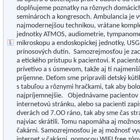
doplňujeme poznatky na rôznych domácich
seminároch a kongresoch. Ambulancia je 
najmodernejšou technikou, vrátane komple
jednotky ATMOS, audiometrie, tympanomet
mikroskopu a endoskopickej jednotky, USG
prínosových dutín. Samozrejmosťou je zac
a etického prístupu k pacientovi. K pacie
prívetivo a s úsmevom, takže aj tí najmenší 
príjemne. Deťom sme pripravili detský kútik 
s tabuľou a rôznymi hračkami, tak aby bolo
najpríjemnejšie. Objednávame pacientov n
internetovú stránku, alebo sa pacienti zap
dverách od 7.OO ráno, tak aby sme čas str
najviac skrátili. Tomu napomáha aj možnosť
čakárni. Samozrejmosťou je aj možnosť vyu
internet v čakárni, pomocou WIFI free zóny.