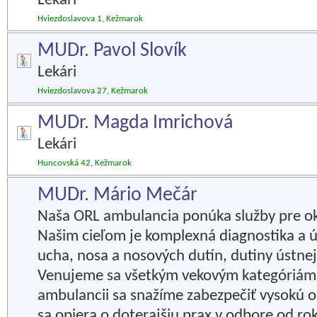
Lekári
Hviezdoslavova 1, Kežmarok
MUDr. Pavol Slovík
Lekári
Hviezdoslavova 27, Kežmarok
MUDr. Magda Imrichová
Lekári
Huncovská 42, Kežmarok
MUDr. Mário Mečár
Naša ORL ambulancia ponúka služby pre ok
Našim cieľom je komplexná diagnostika a ú
ucha, nosa a nosových dutín, dutiny ústnej
Venujeme sa všetkým vekovým kategóriám
ambulancii sa snažíme zabezpečiť vysokú 
sa opiera o doterajšiu prax v odbore od ro