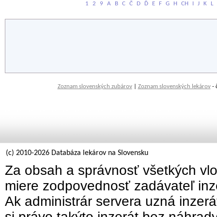
1
2
9
A
B
C
Č
D
Ď
E
F
G
H
CH
I
J
K
L
Zoznam slovenských zubárov
|
Zoznam slovenských lekárov
- 
(c) 2010-2026 Databáza lekárov na Slovensku
Za obsah a správnosť všetkých vlo
miere zodpovednosť zadávateľ inz
Ak administrár servera uzná inzer
si právo takýto inzerát bez náhrad