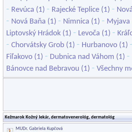
-
-
-
Revúca
(1)
Rajecké Teplice
(1)
Nov
-
-
-
Nová Baňa
(1)
Nimnica
(1)
Myjava
-
-
Liptovský Hrádok
(1)
Levoča
(1)
Kráľ
-
-
Chorvátsky Grob
(1)
Hurbanovo
(1)
-
-
Fiľakovo
(1)
Dubnica nad Váhom
(1)
-
Bánovce nad Bebravou
(1)
Všechny mě
Kežmarok Kožný lekár, dermatovenerológ, dermatológ
MUDr. Gabriela Kupčová