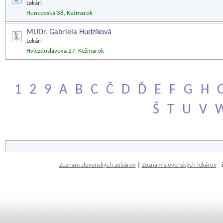
Lekári
Huncovská 38, Kežmarok
MUDr. Gabriela Hudzíková
Lekári
Hviezdoslavova 27, Kežmarok
1
2
9
A
B
C
Č
D
Ď
E
F
G
H
Š
T
U
V
Zoznam slovenských zubárov
|
Zoznam slovenských lekárov
- 