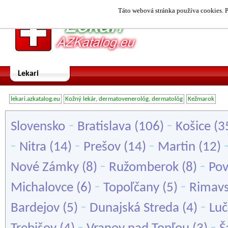
Táto webová stránka používa cookies. P
Lekari
lekari.azkatalog.eu
Kožný lekár, dermatovenerológ, dermatológ
Kežmarok
-
-
Slovensko
Bratislava
(106)
Košice
(3
-
-
-
Nitra
(14)
Prešov
(14)
Martin
(12)
-
-
Nové Zámky
(8)
Ružomberok
(8)
Pov
-
-
Michalovce
(6)
Topoľčany
(5)
Rimavs
-
-
Bardejov
(5)
Dunajská Streda
(4)
Lu
-
-