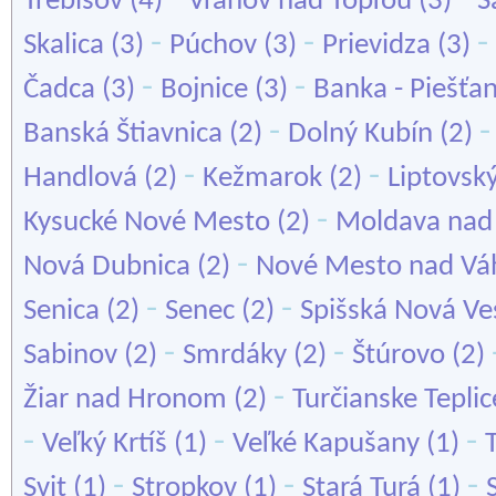
Trebišov
(4)
Vranov nad Topľou
(3)
Š
-
-
-
Skalica
(3)
Púchov
(3)
Prievidza
(3)
-
-
Čadca
(3)
Bojnice
(3)
Banka - Piešťa
-
Banská Štiavnica
(2)
Dolný Kubín
(2)
-
-
Handlová
(2)
Kežmarok
(2)
Liptovsk
-
Kysucké Nové Mesto
(2)
Moldava nad
-
Nová Dubnica
(2)
Nové Mesto nad V
-
-
Senica
(2)
Senec
(2)
Spišská Nová Ve
-
-
Sabinov
(2)
Smrdáky
(2)
Štúrovo
(2)
-
Žiar nad Hronom
(2)
Turčianske Teplic
-
-
-
Veľký Krtíš
(1)
Veľké Kapušany
(1)
-
-
-
Svit
(1)
Stropkov
(1)
Stará Turá
(1)