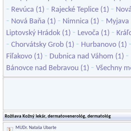
-
-
-
Revúca
(1)
Rajecké Teplice
(1)
Nov
-
-
-
Nová Baňa
(1)
Nimnica
(1)
Myjava
-
-
Liptovský Hrádok
(1)
Levoča
(1)
Kráľ
-
-
Chorvátsky Grob
(1)
Hurbanovo
(1)
-
-
Fiľakovo
(1)
Dubnica nad Váhom
(1)
-
Bánovce nad Bebravou
(1)
Všechny mě
Rožňava Kožný lekár, dermatovenerológ, dermatológ
MUDr. Nataša Ubarte