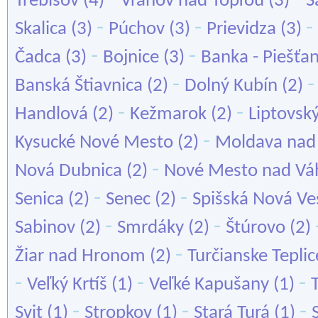
Trebišov
(4)
Vranov nad Topľou
(3)
Š
-
-
-
Skalica
(3)
Púchov
(3)
Prievidza
(3)
-
-
Čadca
(3)
Bojnice
(3)
Banka - Piešťa
-
Banská Štiavnica
(2)
Dolný Kubín
(2)
-
-
Handlová
(2)
Kežmarok
(2)
Liptovsk
-
Kysucké Nové Mesto
(2)
Moldava nad
-
Nová Dubnica
(2)
Nové Mesto nad V
-
-
Senica
(2)
Senec
(2)
Spišská Nová Ve
-
-
Sabinov
(2)
Smrdáky
(2)
Štúrovo
(2)
-
Žiar nad Hronom
(2)
Turčianske Teplic
-
-
-
Veľký Krtíš
(1)
Veľké Kapušany
(1)
-
-
-
Svit
(1)
Stropkov
(1)
Stará Turá
(1)