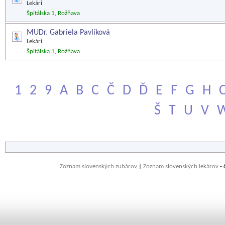
Lekári
Špitálska 1, Rožňava
MUDr. Gabriela Pavlíková
Lekári
Špitálska 1, Rožňava
1
2
9
A
B
C
Č
D
Ď
E
F
G
H
Š
T
U
V
Zoznam slovenských zubárov
|
Zoznam slovenských lekárov
- 