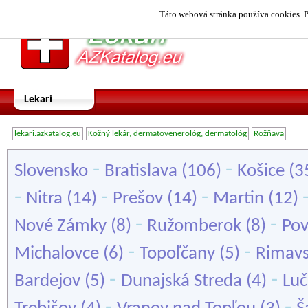
Táto webová stránka používa cookies. P
Lekari
lekari.azkatalog.eu
Kožný lekár, dermatovenerológ, dermatológ
Rožňava
-
-
Slovensko
Bratislava
(106)
Košice
(3
-
-
-
Nitra
(14)
Prešov
(14)
Martin
(12)
-
-
Nové Zámky
(8)
Ružomberok
(8)
Pov
-
-
Michalovce
(6)
Topoľčany
(5)
Rimavs
-
-
Bardejov
(5)
Dunajská Streda
(4)
Lu
-
-