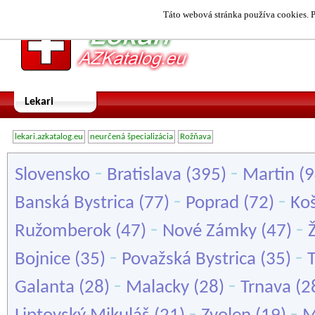
Táto webová stránka používa cookies. P
Lekari
lekari.azkatalog.eu
neurčená špecializácia
Rožňava
-
-
Slovensko
Bratislava
(395)
Martin
(9
-
-
Banská Bystrica
(77)
Poprad
(72)
Koš
-
-
Ružomberok
(47)
Nové Zámky
(47)
Ž
-
-
Bojnice
(35)
Považská Bystrica
(35)
-
-
Galanta
(28)
Malacky
(28)
Trnava
(2
-
-