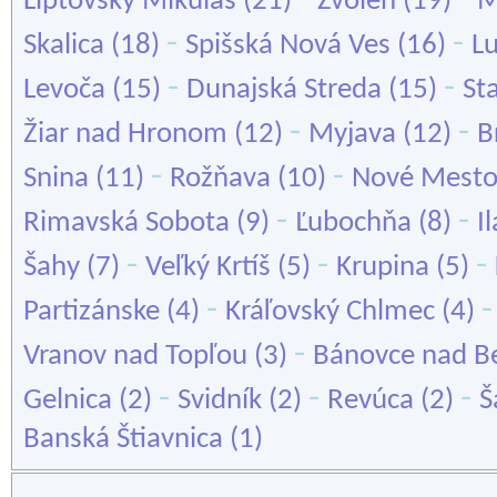
Liptovský Mikuláš
(21)
Zvolen
(19)
M
-
-
Skalica
(18)
Spišská Nová Ves
(16)
L
-
-
Levoča
(15)
Dunajská Streda
(15)
St
-
-
Žiar nad Hronom
(12)
Myjava
(12)
B
-
-
Snina
(11)
Rožňava
(10)
Nové Mesto
-
-
Rimavská Sobota
(9)
Ľubochňa
(8)
I
-
-
-
Šahy
(7)
Veľký Krtíš
(5)
Krupina
(5)
-
Partizánske
(4)
Kráľovský Chlmec
(4)
-
Vranov nad Topľou
(3)
Bánovce nad B
-
-
-
Gelnica
(2)
Svidník
(2)
Revúca
(2)
Š
Banská Štiavnica
(1)