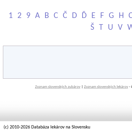
1
2
9
A
B
C
Č
D
Ď
E
F
G
H
Š
T
U
V
Zoznam slovenských zubárov
|
Zoznam slovenských lekárov
- 
(c) 2010-2026 Databáza lekárov na Slovensku