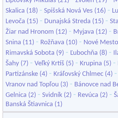
Liptovský Mikuláš
(21)
Zvolen
(19)
M
-
-
Skalica
(18)
Spišská Nová Ves
(16)
L
-
-
Levoča
(15)
Dunajská Streda
(15)
St
-
-
Žiar nad Hronom
(12)
Myjava
(12)
B
-
-
Snina
(11)
Rožňava
(10)
Nové Mesto
-
-
Rimavská Sobota
(9)
Ľubochňa
(8)
I
-
-
-
Šahy
(7)
Veľký Krtíš
(5)
Krupina
(5)
-
Partizánske
(4)
Kráľovský Chlmec
(4)
-
Vranov nad Topľou
(3)
Bánovce nad B
-
-
-
Gelnica
(2)
Svidník
(2)
Revúca
(2)
Š
Banská Štiavnica
(1)