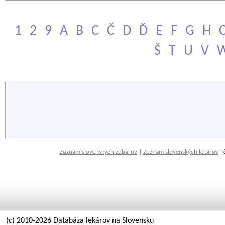
1
2
9
A
B
C
Č
D
Ď
E
F
G
H
Š
T
U
V
Zoznam slovenských zubárov
|
Zoznam slovenských lekárov
- 
(c) 2010-2026 Databáza lekárov na Slovensku