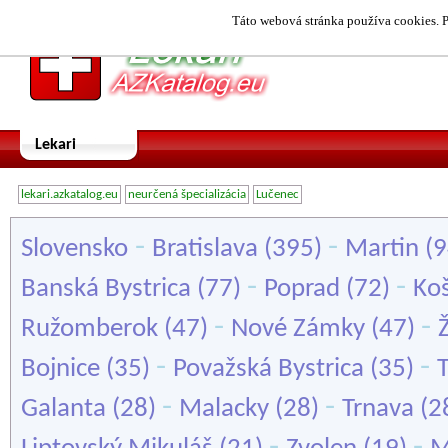
Táto webová stránka používa cookies. P
Lekari
lekari.azkatalog.eu
neurčená špecializácia
Lučenec
-
-
Slovensko
Bratislava
(395)
Martin
(9
-
-
Banská Bystrica
(77)
Poprad
(72)
Koš
-
-
Ružomberok
(47)
Nové Zámky
(47)
Ž
-
-
Bojnice
(35)
Považská Bystrica
(35)
-
-
Galanta
(28)
Malacky
(28)
Trnava
(2
-
-