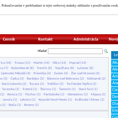
 Pokračovaním v prehliadaní si tejto webovej stránky súhlasíte s používaním cook
Neprihlásený uží
Cenník
Kontakt
Administrácia
Nový
Hľadať
Le
-
-
-
-
-
Ak
rica
(16)
Trnava
(15)
Martin
(14)
Nitra
(14)
Poprad
(14)
-
-
-
-
-
ica
(7)
Ružomberok
(6)
Trenčín
(6)
Topoľčany
(6)
Lučenec
(6)
Ale
-
-
-
-
-
Liptovský Mikuláš
(4)
Prievidza
(4)
Zvolen
(4)
Žiar nad Hronom
(3)
Amb
-
-
-
-
no
(3)
Čadca
(3)
Bardejov
(2)
Bánovce nad Bebravou
(2)
Kežmarok
(2)
Ane
-
-
-
-
-
Stará Ľubovňa
(2)
Šurany
(2)
Trebišov
(2)
Turčianske Teplice
(2)
-
-
-
-
-
-
Turzovka
(1)
Trstená
(1)
Štúrovo
(1)
Šamorín
(1)
Stará Turá
(1)
Cie
-
-
-
-
-
(1)
Revúca
(1)
Púchov
(1)
Partizánske
(1)
Námestovo
(1)
Myjava
(1)
Den
-
-
-
-
)
Levoča
(1)
Lehnice
(1)
Kysucké Nové Mesto
(1)
Kráľovský Chlmec
(1)
Dia
-
-
a
(1)
Bytča
(1)
Brezno
(1)
End
Gas