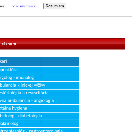
ies.
Viac informácií
vateľ
 záznam
kári
upunktúra
rgológ - imunológ
ulancia klinickej výživy
stéziológia a resuscitácia
vna ambulancia - angiológia
tálna hygiena
betológ - diabetológia
okrinológ
troenterológ - gastroenterológia