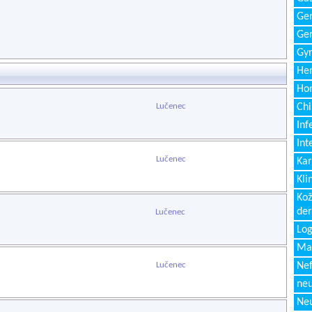
Gen
Ger
Gyn
Hem
Ho
Lučenec
Chi
Inf
Int
Lučenec
Kar
Kli
Kož
de
Lučenec
Log
Ma
Lučenec
Nef
neu
Neu