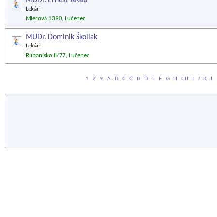
MUDr. Ernest Jakab
Lekári
Mierová 1390, Lučenec
MUDr. Dominik Školiak
Lekári
Rúbanisko II/77, Lučenec
1
2
9
A
B
C
Č
D
Ď
E
F
G
H
CH
I
J
K
L