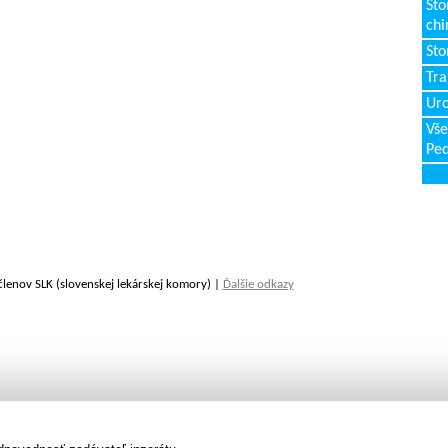
Sto
chi
Sto
Tr
Uro
Vše
Ped
členov SLK (slovenskej lekárskej komory) |
Ďalšie odkazy