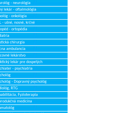
rológ - neurológia
ý lekár - oftalmológia
ológ - onkológia
 - ušné, nosné, krčné
opéd - ortopédia
iatria
stická chirurgia
cna ambulancia
covné lekárstvo
ktický lekár pre dospelých
chiater - psychiatria
chológ
chológ - Dopravný psychológ
iológ, RTG
abilitácia, Fyzioterapia
produkčná medicína
umatológ