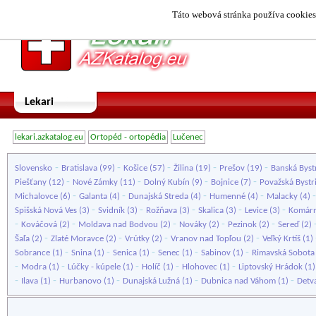
Táto webová stránka používa cookies.
Lekari
lekari.azkatalog.eu
Ortopéd - ortopédia
Lučenec
-
-
-
-
-
Slovensko
Bratislava
(99)
Košice
(57)
Žilina
(19)
Prešov
(19)
Banská Byst
-
-
-
-
Piešťany
(12)
Nové Zámky
(11)
Dolný Kubín
(9)
Bojnice
(7)
Považská Bystr
-
-
-
-
Michalovce
(6)
Galanta
(4)
Dunajská Streda
(4)
Humenné
(4)
Malacky
(4)
-
-
-
-
-
Spišská Nová Ves
(3)
Svidník
(3)
Rožňava
(3)
Skalica
(3)
Levice
(3)
Komár
-
-
-
-
-
Kováčová
(2)
Moldava nad Bodvou
(2)
Nováky
(2)
Pezinok
(2)
Sereď
(2)
-
-
-
-
Šaľa
(2)
Zlaté Moravce
(2)
Vrútky
(2)
Vranov nad Topľou
(2)
Veľký Krtíš
(1)
-
-
-
-
-
Sobrance
(1)
Snina
(1)
Senica
(1)
Senec
(1)
Sabinov
(1)
Rimavská Sobota
-
-
-
-
-
Modra
(1)
Lúčky - kúpele
(1)
Holíč
(1)
Hlohovec
(1)
Liptovský Hrádok
(1
-
-
-
-
-
Ilava
(1)
Hurbanovo
(1)
Dunajská Lužná
(1)
Dubnica nad Váhom
(1)
Detv