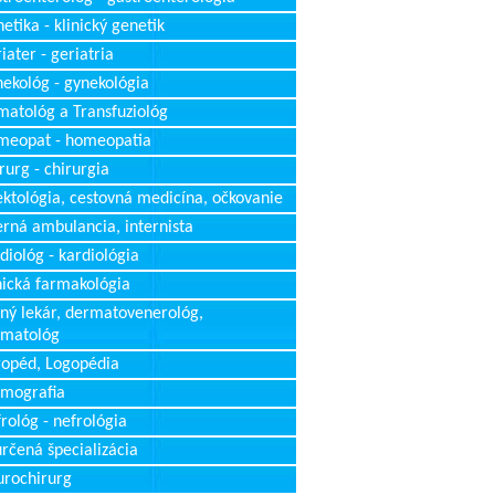
etika - klinický genetik
iater - geriatria
ekológ - gynekológia
atológ a Transfuziológ
meopat - homeopatia
rurg - chirurgia
ektológia, cestovná medicína, očkovanie
erná ambulancia, internista
diológ - kardiológia
nická farmakológia
ný lekár, dermatovenerológ,
rmatológ
opéd, Logopédia
mografia
rológ - nefrológia
rčená špecializácia
rochirurg