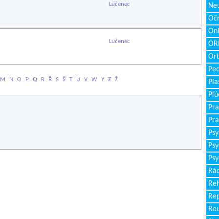
Lučenec
Neu
Očn
Onk
Lučenec
ORL
Ort
Ped
M
N
O
P
Q
R
Ř
S
Š
T
U
V
W
Y
Z
Ž
Pla
Pľú
Pra
Pra
Psy
Psy
Psy
Rád
Reh
Re
Re