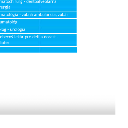
matochirurg - dentoalveolárna
rurgia
matológia - zubná ambulancia, zubár
aumatológ
lóg - urológia
obecný lekár pre deti a dorast -
iater