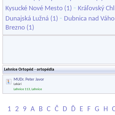
-
Kysucké Nové Mesto
(1)
Kráľovský Ch
-
Dunajská Lužná
(1)
Dubnica nad Váh
Brezno
(1)
Lehnice Ortopéd - ortopédia
MUDr. Peter Javor
Lekári
Lehnice 113, Lehnice
1
2
9
A
B
C
Č
D
Ď
E
F
G
H