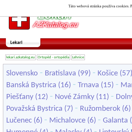
Táto webová stránka používa cookies. P
Lekari
lekari.azkatalog.eu
Ortopéd - ortopédia
Lehnice
-
-
Slovensko
Bratislava
(99)
Košice
(57
-
-
Banská Bystrica
(16)
Trnava
(15)
Mar
-
-
Piešťany
(12)
Nové Zámky
(11)
Doln
-
Považská Bystrica
(7)
Ružomberok
(6
-
-
Lučenec
(6)
Michalovce
(6)
Galanta
(
-
-