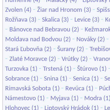
Humenné
(4)
Malacky
(4)
Liptovský
-
-
Zvolen
(4)
Žiar nad Hronom
(3)
Spiš
-
-
-
Rožňava
(3)
Skalica
(3)
Levice
(3)
K
-
-
Bánovce nad Bebravou
(2)
Kežmaro
-
Moldava nad Bodvou
(2)
Nováky
(2)
-
-
Stará Ľubovňa
(2)
Šurany
(2)
Trebišo
-
-
-
Zlaté Moravce
(2)
Vrútky
(2)
Vrano
-
-
Turzovka
(1)
Trstená
(1)
Štúrovo
(1)
-
-
-
Sobrance
(1)
Snina
(1)
Senica
(1)
S
-
-
Rimavská Sobota
(1)
Revúca
(1)
Púc
-
-
Námestovo
(1)
Myjava
(1)
Modra
(1
-
-
Hlohovec
(1)
Liptovský Hrádok
(1)
L