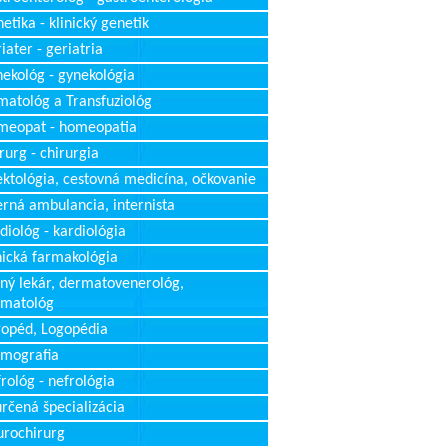
etika - klinický genetik
iater - geriatria
ekológ - gynekológia
atológ a Transfuziológ
meopat - homeopatia
rurg - chirurgia
ektológia, cestovná medicína, očkovanie
erná ambulancia, internista
diológ - kardiológia
nická farmakológia
ný lekár, dermatovenerológ,
rmatológ
opéd, Logopédia
mografia
rológ - nefrológia
rčená špecializácia
rochirurg