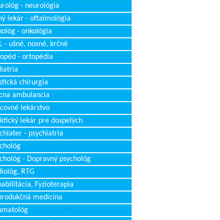
rológ - neurológia
ý lekár - oftalmológia
ológ - onkológia
 - ušné, nosné, krčné
opéd - ortopédia
iatria
stická chirurgia
cna ambulancia
covné lekárstvo
ktický lekár pre dospelých
chiater - psychiatria
chológ
chológ - Dopravný psychológ
iológ, RTG
abilitácia, Fyzioterapia
produkčná medicína
umatológ