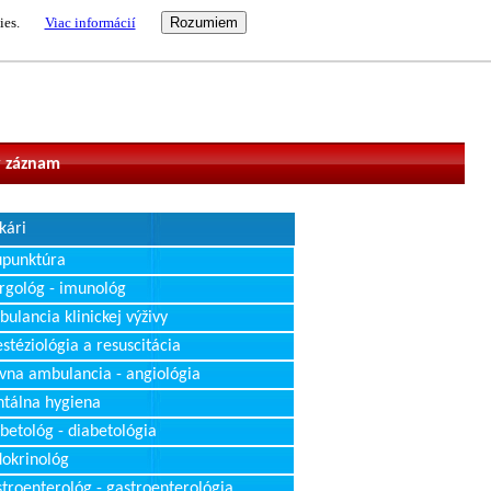
ies.
Viac informácií
vateľ
 záznam
kári
upunktúra
rgológ - imunológ
ulancia klinickej výživy
stéziológia a resuscitácia
vna ambulancia - angiológia
tálna hygiena
betológ - diabetológia
okrinológ
troenterológ - gastroenterológia