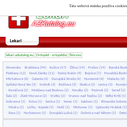
Táto webová stránka používa cookies.
Lekari
lekari.azkatalog.eu
Ortopéd - ortopédia
Štúrovo
-
-
-
-
-
Slovensko
Bratislava
(99)
Košice
(57)
Žilina
(19)
Prešov
(19)
Banská Byst
-
-
-
-
Piešťany
(12)
Nové Zámky
(11)
Dolný Kubín
(9)
Bojnice
(7)
Považská Bystr
-
-
-
-
Michalovce
(6)
Galanta
(4)
Dunajská Streda
(4)
Humenné
(4)
Malacky
(4)
-
-
-
-
-
Spišská Nová Ves
(3)
Svidník
(3)
Rožňava
(3)
Skalica
(3)
Levice
(3)
Komár
-
-
-
-
-
Kováčová
(2)
Moldava nad Bodvou
(2)
Nováky
(2)
Pezinok
(2)
Sereď
(2)
-
-
-
-
Šaľa
(2)
Zlaté Moravce
(2)
Vrútky
(2)
Vranov nad Topľou
(2)
Veľký Krtíš
(1)
-
-
-
-
-
Sobrance
(1)
Snina
(1)
Senica
(1)
Senec
(1)
Sabinov
(1)
Rimavská Sobota
-
-
-
-
-
Modra
(1)
Lúčky - kúpele
(1)
Holíč
(1)
Hlohovec
(1)
Liptovský Hrádok
(1
-
-
-
-
-
Ilava
(1)
Hurbanovo
(1)
Dunajská Lužná
(1)
Dubnica nad Váhom
(1)
Detv