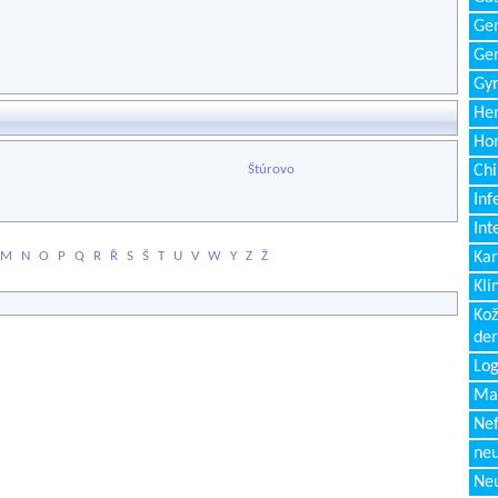
Gen
Ger
Gyn
Hem
Ho
Štúrovo
Chi
Inf
Int
M
N
O
P
Q
R
Ř
S
Š
T
U
V
W
Y
Z
Ž
Kar
Kli
Kož
de
Log
Ma
Nef
neu
Neu