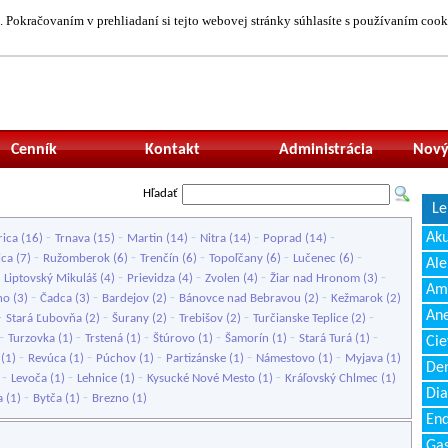
 Pokračovaním v prehliadaní si tejto webovej stránky súhlasíte s používaním cook
Neprihlásený uží
Cenník
Kontakt
Administrácia
Nový
Hľadať
Le
-
-
-
-
-
Ak
rica
(16)
Trnava
(15)
Martin
(14)
Nitra
(14)
Poprad
(14)
-
-
-
-
-
ica
(7)
Ružomberok
(6)
Trenčín
(6)
Topoľčany
(6)
Lučenec
(6)
Ale
-
-
-
-
-
Liptovský Mikuláš
(4)
Prievidza
(4)
Zvolen
(4)
Žiar nad Hronom
(3)
Amb
-
-
-
-
no
(3)
Čadca
(3)
Bardejov
(2)
Bánovce nad Bebravou
(2)
Kežmarok
(2)
Ane
-
-
-
-
-
Stará Ľubovňa
(2)
Šurany
(2)
Trebišov
(2)
Turčianske Teplice
(2)
-
-
-
-
-
-
Turzovka
(1)
Trstená
(1)
Štúrovo
(1)
Šamorín
(1)
Stará Turá
(1)
Cie
-
-
-
-
-
(1)
Revúca
(1)
Púchov
(1)
Partizánske
(1)
Námestovo
(1)
Myjava
(1)
Den
-
-
-
-
)
Levoča
(1)
Lehnice
(1)
Kysucké Nové Mesto
(1)
Kráľovský Chlmec
(1)
Dia
-
-
a
(1)
Bytča
(1)
Brezno
(1)
End
Gas