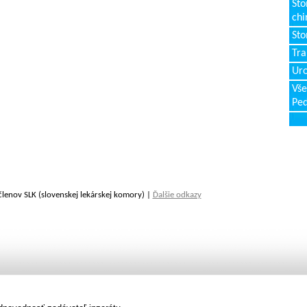
Sto
chi
Sto
Tr
Uro
Vše
Ped
členov SLK (slovenskej lekárskej komory) |
Ďalšie odkazy