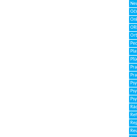
Neu
Očn
Onk
ORL
Ort
Ped
Pla
Pľú
Pra
Pra
Psy
Psy
Psy
Rád
Reh
Re
Re