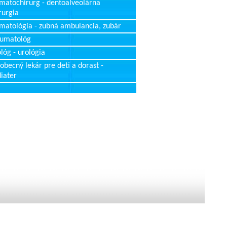
matochirurg - dentoalveolárna
rurgia
matológia - zubná ambulancia, zubár
aumatológ
lóg - urológia
obecný lekár pre deti a dorast -
iater