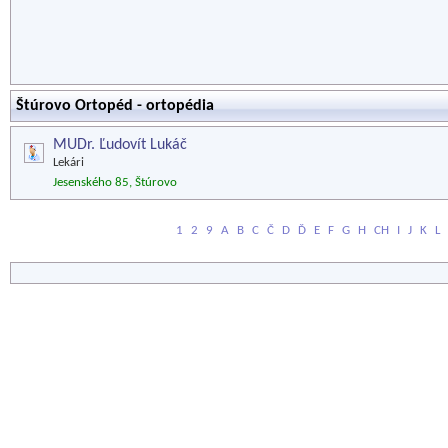
Štúrovo Ortopéd - ortopédia
MUDr. Ľudovít Lukáč
Lekári
Jesenského 85, Štúrovo
1
2
9
A
B
C
Č
D
Ď
E
F
G
H
CH
I
J
K
L