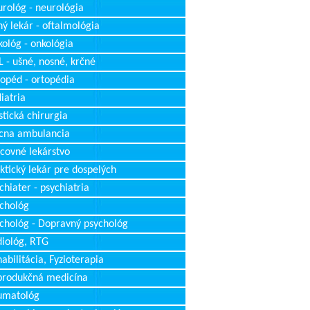
rológ - neurológia
ý lekár - oftalmológia
ológ - onkológia
 - ušné, nosné, krčné
opéd - ortopédia
iatria
stická chirurgia
cna ambulancia
covné lekárstvo
ktický lekár pre dospelých
chiater - psychiatria
chológ
chológ - Dopravný psychológ
iológ, RTG
abilitácia, Fyzioterapia
produkčná medicína
umatológ