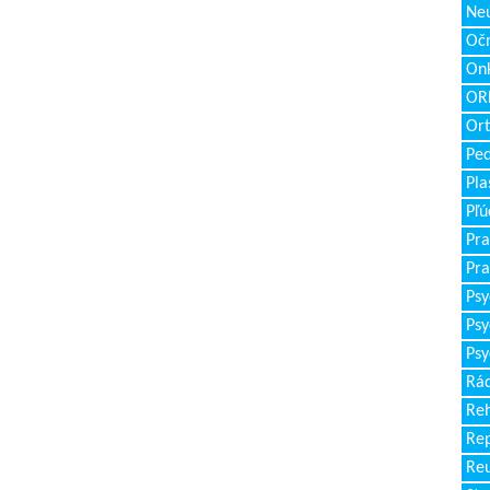
Neu
Očn
Onk
ORL
Ort
Ped
Pla
Pľú
Pra
Pra
Psy
Psy
Psy
Rád
Reh
Re
Re