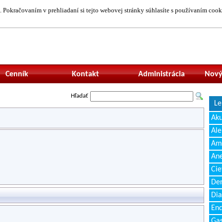
 Pokračovaním v prehliadaní si tejto webovej stránky súhlasíte s používaním cook
Neprihlásený uží
Cenník
Kontakt
Administrácia
Nový
Hľadať
Le
Ak
Ale
Amb
Ane
Cie
Den
Dia
End
Gas