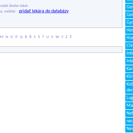
edá žiaden lekár.
Gen
pridať lekára do databázy
ba, môžete
Ger
Gyn
Hem
M
N
O
P
Q
R
Ř
S
Š
T
U
V
W
Y
Z
Ž
Ho
Chi
Inf
Int
Kar
Kli
Kož
de
Log
Ma
Nef
neu
Neu