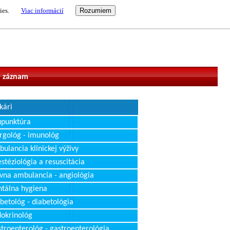
ies.
Viac informácií
vateľ
 záznam
kári
upunktúra
rgológ - imunológ
ulancia klinickej výživy
stéziológia a resuscitácia
vna ambulancia - angiológia
tálna hygiena
betológ - diabetológia
okrinológ
troenterológ - gastroenterológia