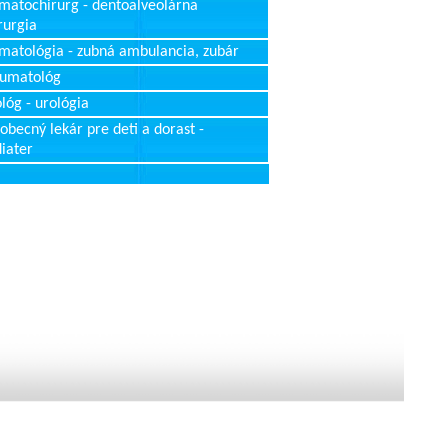
matochirurg - dentoalveolárna
rurgia
matológia - zubná ambulancia, zubár
aumatológ
lóg - urológia
obecný lekár pre deti a dorast -
iater