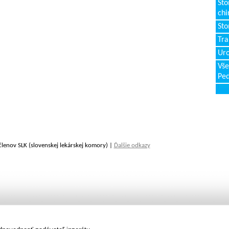
Sto
chi
Sto
Tr
Uro
Vše
Ped
členov SLK (slovenskej lekárskej komory) |
Ďalšie odkazy