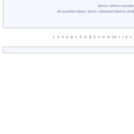
Vášmu výberu nezodpov
Ak poznáte lekára, ktorý v databázi lekárov chý
1
2
9
A
B
C
Č
D
Ď
E
F
G
H
CH
I
J
K
L