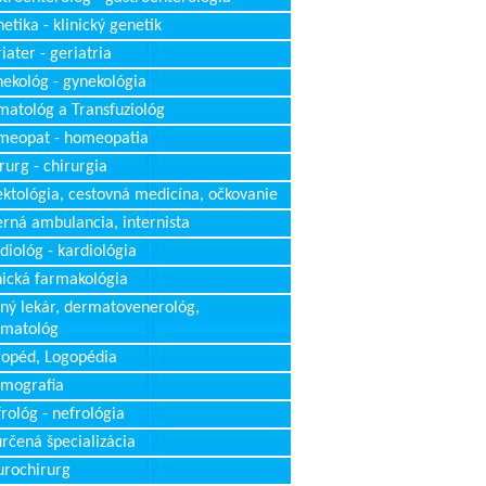
etika - klinický genetik
iater - geriatria
ekológ - gynekológia
atológ a Transfuziológ
meopat - homeopatia
rurg - chirurgia
ektológia, cestovná medicína, očkovanie
erná ambulancia, internista
diológ - kardiológia
nická farmakológia
ný lekár, dermatovenerológ,
rmatológ
opéd, Logopédia
mografia
rológ - nefrológia
rčená špecializácia
rochirurg