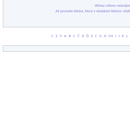
Vášmu výberu nezodpov
Ak poznáte lekára, ktorý v databázi lekárov chý
1
2
9
A
B
C
Č
D
Ď
E
F
G
H
CH
I
J
K
L