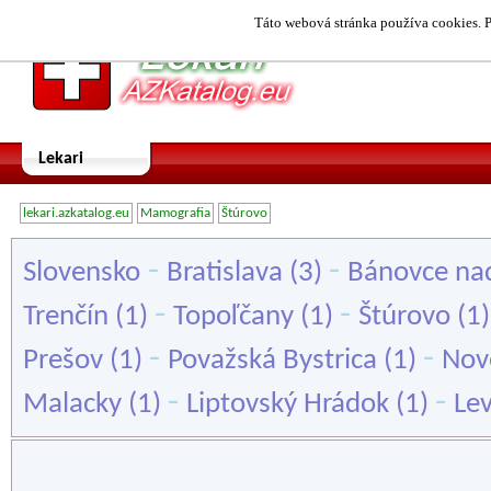
Táto webová stránka používa cookies. P
Lekari
lekari.azkatalog.eu
Mamografia
Štúrovo
-
-
Slovensko
Bratislava
(3)
Bánovce na
-
-
Trenčín
(1)
Topoľčany
(1)
Štúrovo
(1
-
-
Prešov
(1)
Považská Bystrica
(1)
Nov
-
-
Malacky
(1)
Liptovský Hrádok
(1)
Lev