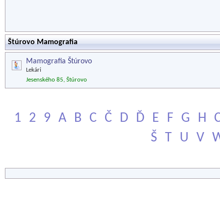
Štúrovo Mamografia
Mamografia Štúrovo
Lekári
Jesenského 85, Štúrovo
1
2
9
A
B
C
Č
D
Ď
E
F
G
H
Š
T
U
V