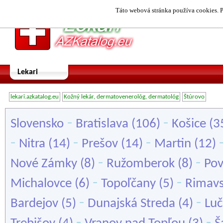
Táto webová stránka používa cookies. P
Lekari
lekari.azkatalog.eu
Kožný lekár, dermatovenerológ, dermatológ
Štúrovo
-
-
Slovensko
Bratislava
(106)
Košice
(3
-
-
-
Nitra
(14)
Prešov
(14)
Martin
(12)
-
-
Nové Zámky
(8)
Ružomberok
(8)
Pov
-
-
Michalovce
(6)
Topoľčany
(5)
Rimavs
-
-
Bardejov
(5)
Dunajská Streda
(4)
Lu
-
-