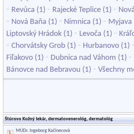
-
-
-
Revúca
(1)
Rajecké Teplice
(1)
Nov
-
-
-
Nová Baňa
(1)
Nimnica
(1)
Myjava
-
-
Liptovský Hrádok
(1)
Levoča
(1)
Kráľ
-
-
Chorvátsky Grob
(1)
Hurbanovo
(1)
-
-
Fiľakovo
(1)
Dubnica nad Váhom
(1)
-
Bánovce nad Bebravou
(1)
Všechny mě
Štúrovo Kožný lekár, dermatovenerológ, dermatológ
MUDr. Ingeborg Kačinecová