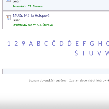
Lekári
Jesenského 71, Štúrovo
MUDr. Mária Holopová
Lekári
Družstevný rad 947/3, Štúrovo
1
2
9
A
B
C
Č
D
Ď
E
F
G
H
Š
T
U
V
Zoznam slovenských zubárov
|
Zoznam slovenských lekárov
- 