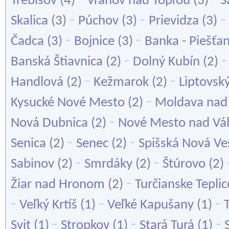
Trebišov
(4)
Vranov nad Topľou
(3)
Š
-
-
-
Skalica
(3)
Púchov
(3)
Prievidza
(3)
-
-
Čadca
(3)
Bojnice
(3)
Banka - Piešťa
-
Banská Štiavnica
(2)
Dolný Kubín
(2)
-
-
Handlová
(2)
Kežmarok
(2)
Liptovsk
-
Kysucké Nové Mesto
(2)
Moldava nad
-
Nová Dubnica
(2)
Nové Mesto nad V
-
-
Senica
(2)
Senec
(2)
Spišská Nová Ve
-
-
Sabinov
(2)
Smrdáky
(2)
Štúrovo
(2)
-
Žiar nad Hronom
(2)
Turčianske Teplic
-
-
-
Veľký Krtíš
(1)
Veľké Kapušany
(1)
-
-
-
Svit
(1)
Stropkov
(1)
Stará Turá
(1)