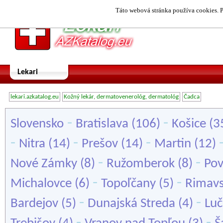
Táto webová stránka používa cookies. P
Lekari
lekari.azkatalog.eu
Kožný lekár, dermatovenerológ, dermatológ
Čadca
-
-
Slovensko
Bratislava
(106)
Košice
(3
-
-
-
Nitra
(14)
Prešov
(14)
Martin
(12)
-
-
Nové Zámky
(8)
Ružomberok
(8)
Pov
-
-
Michalovce
(6)
Topoľčany
(5)
Rimavs
-
-
Bardejov
(5)
Dunajská Streda
(4)
Lu
-
-