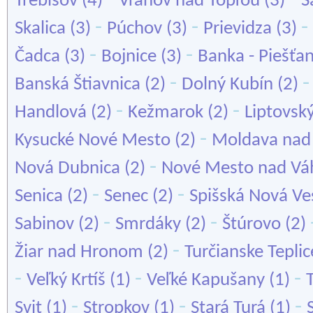
Trebišov
(4)
Vranov nad Topľou
(3)
Š
-
-
-
Skalica
(3)
Púchov
(3)
Prievidza
(3)
-
-
Čadca
(3)
Bojnice
(3)
Banka - Piešťa
-
Banská Štiavnica
(2)
Dolný Kubín
(2)
-
-
Handlová
(2)
Kežmarok
(2)
Liptovsk
-
Kysucké Nové Mesto
(2)
Moldava nad
-
Nová Dubnica
(2)
Nové Mesto nad V
-
-
Senica
(2)
Senec
(2)
Spišská Nová Ve
-
-
Sabinov
(2)
Smrdáky
(2)
Štúrovo
(2)
-
Žiar nad Hronom
(2)
Turčianske Teplic
-
-
-
Veľký Krtíš
(1)
Veľké Kapušany
(1)
-
-
-
Svit
(1)
Stropkov
(1)
Stará Turá
(1)