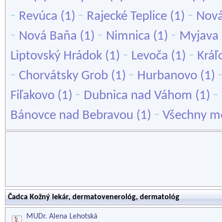
-
-
-
Revúca
(1)
Rajecké Teplice
(1)
Nov
-
-
-
Nová Baňa
(1)
Nimnica
(1)
Myjava
-
-
Liptovský Hrádok
(1)
Levoča
(1)
Kráľ
-
-
Chorvátsky Grob
(1)
Hurbanovo
(1)
-
-
Fiľakovo
(1)
Dubnica nad Váhom
(1)
-
Bánovce nad Bebravou
(1)
Všechny mě
Čadca Kožný lekár, dermatovenerológ, dermatológ
MUDr. Alena Lehotská