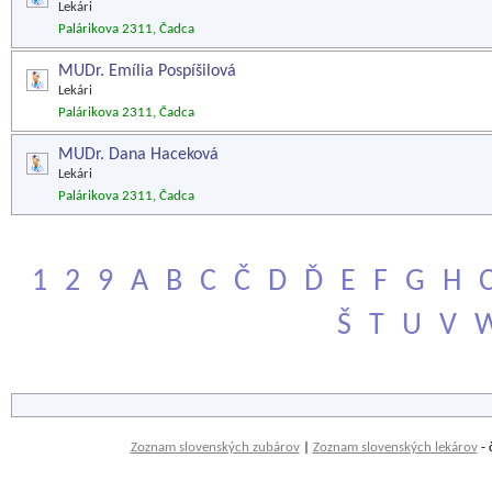
Lekári
Palárikova 2311, Čadca
MUDr. Emília Pospíšilová
Lekári
Palárikova 2311, Čadca
MUDr. Dana Haceková
Lekári
Palárikova 2311, Čadca
1
2
9
A
B
C
Č
D
Ď
E
F
G
H
Š
T
U
V
Zoznam slovenských zubárov
|
Zoznam slovenských lekárov
- 