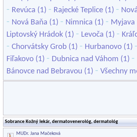
-
-
-
Revúca
(1)
Rajecké Teplice
(1)
Nov
-
-
-
Nová Baňa
(1)
Nimnica
(1)
Myjava
-
-
Liptovský Hrádok
(1)
Levoča
(1)
Kráľ
-
-
Chorvátsky Grob
(1)
Hurbanovo
(1)
-
-
Fiľakovo
(1)
Dubnica nad Váhom
(1)
-
Bánovce nad Bebravou
(1)
Všechny mě
Sobrance Kožný lekár, dermatovenerológ, dermatológ
MUDr. Jana Mačeková