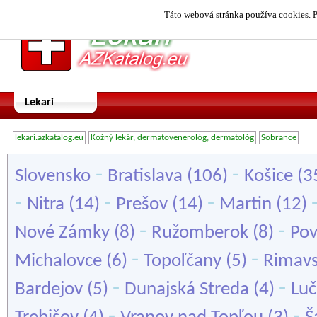
Táto webová stránka používa cookies. P
Lekari
lekari.azkatalog.eu
Kožný lekár, dermatovenerológ, dermatológ
Sobrance
-
-
Slovensko
Bratislava
(106)
Košice
(3
-
-
-
Nitra
(14)
Prešov
(14)
Martin
(12)
-
-
Nové Zámky
(8)
Ružomberok
(8)
Pov
-
-
Michalovce
(6)
Topoľčany
(5)
Rimavs
-
-
Bardejov
(5)
Dunajská Streda
(4)
Lu
-
-