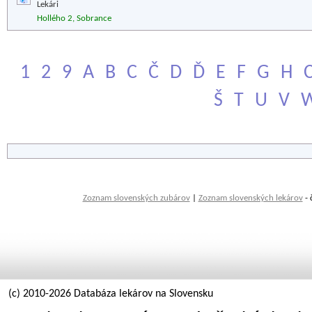
Lekári
Hollého 2, Sobrance
1
2
9
A
B
C
Č
D
Ď
E
F
G
H
Š
T
U
V
Zoznam slovenských zubárov
|
Zoznam slovenských lekárov
- 
(c) 2010-2026 Databáza lekárov na Slovensku