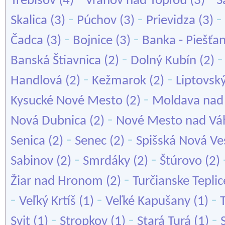
Trebišov
(4)
Vranov nad Topľou
(3)
Š
-
-
-
Skalica
(3)
Púchov
(3)
Prievidza
(3)
-
-
Čadca
(3)
Bojnice
(3)
Banka - Piešťa
-
Banská Štiavnica
(2)
Dolný Kubín
(2)
-
-
Handlová
(2)
Kežmarok
(2)
Liptovsk
-
Kysucké Nové Mesto
(2)
Moldava nad
-
Nová Dubnica
(2)
Nové Mesto nad V
-
-
Senica
(2)
Senec
(2)
Spišská Nová Ve
-
-
Sabinov
(2)
Smrdáky
(2)
Štúrovo
(2)
-
Žiar nad Hronom
(2)
Turčianske Teplic
-
-
-
Veľký Krtíš
(1)
Veľké Kapušany
(1)
-
-
-
Svit
(1)
Stropkov
(1)
Stará Turá
(1)