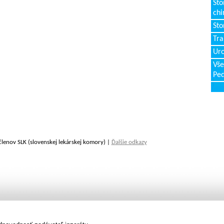
Sto
chi
Sto
Tr
Uro
Vše
Ped
členov SLK (slovenskej lekárskej komory) |
Ďalšie odkazy