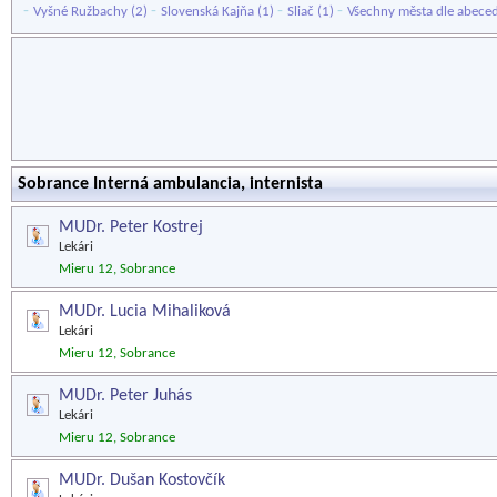
-
-
-
-
Vyšné Ružbachy
(2)
Slovenská Kajňa
(1)
Sliač
(1)
Všechny města dle abece
Sobrance Interná ambulancia, internista
MUDr. Peter Kostrej
Lekári
Mieru 12, Sobrance
MUDr. Lucia Mihaliková
Lekári
Mieru 12, Sobrance
MUDr. Peter Juhás
Lekári
Mieru 12, Sobrance
MUDr. Dušan Kostovčík