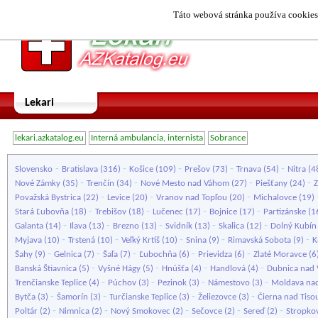
Táto webová stránka používa cookies.
Lekari
lekari.azkatalog.eu
Interná ambulancia, internista
Sobrance
-
-
-
-
-
Slovensko
Bratislava
(316)
Košice
(109)
Prešov
(73)
Trnava
(54)
Nitra
(4
-
-
-
-
Nové Zámky
(35)
Trenčín
(34)
Nové Mesto nad Váhom
(27)
Piešťany
(24)
Z
-
-
-
Považská Bystrica
(22)
Levice
(20)
Vranov nad Topľou
(20)
Michalovce
(19)
-
-
-
-
Stará Ľubovňa
(18)
Trebišov
(18)
Lučenec
(17)
Bojnice
(17)
Partizánske
(1
-
-
-
-
-
Galanta
(14)
Ilava
(13)
Brezno
(13)
Svidník
(13)
Skalica
(12)
Dolný Kubín
-
-
-
-
-
Myjava
(10)
Trstená
(10)
Veľký Krtíš
(10)
Snina
(9)
Rimavská Sobota
(9)
K
-
-
-
-
-
Šahy
(9)
Gelnica
(7)
Šaľa
(7)
Ľubochňa
(6)
Prievidza
(6)
Zlaté Moravce
(6
-
-
-
-
Banská Štiavnica
(5)
Vyšné Hágy
(5)
Hnúšťa
(4)
Handlová
(4)
Dubnica nad
-
-
-
-
Trenčianske Teplice
(4)
Púchov
(3)
Pezinok
(3)
Námestovo
(3)
Moldava na
-
-
-
-
Bytča
(3)
Šamorín
(3)
Turčianske Teplice
(3)
Želiezovce
(3)
Čierna nad Tiso
-
-
-
-
-
Poltár
(2)
Nimnica
(2)
Nový Smokovec
(2)
Sečovce
(2)
Sereď
(2)
Stropko