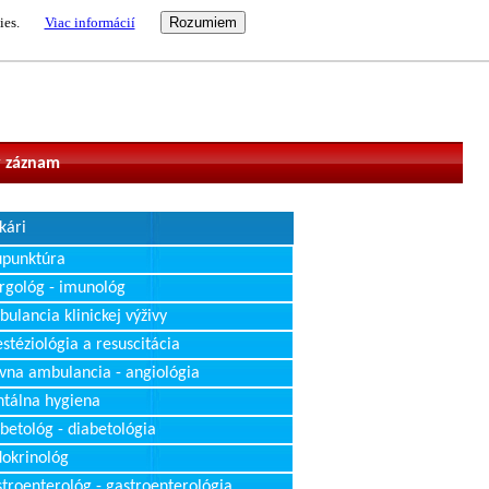
ies.
Viac informácií
vateľ
 záznam
kári
upunktúra
rgológ - imunológ
ulancia klinickej výživy
stéziológia a resuscitácia
vna ambulancia - angiológia
tálna hygiena
betológ - diabetológia
okrinológ
troenterológ - gastroenterológia