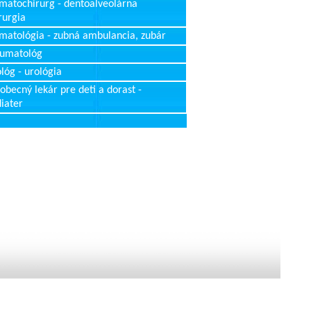
matochirurg - dentoalveolárna
rurgia
matológia - zubná ambulancia, zubár
aumatológ
lóg - urológia
obecný lekár pre deti a dorast -
iater