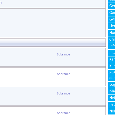
dy
Gen
Ger
Gyn
Hem
Ho
Chi
Inf
Int
Sobrance
Kar
Kli
Kož
Sobrance
de
Log
Ma
Sobrance
Nef
neu
Neu
Sobrance