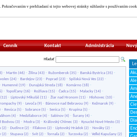
 Pokračovaním v prehliadaní si tejto webovej stránky súhlasíte s používaním cook
Neprihlásený uží
Cenník
Kontakt
Administrácia
Nový
Hľadať
Le
-
-
-
-
-
Ak
8)
Martin
(46)
Žilina
(43)
Ružomberok
(35)
Banská Bystrica
(35)
-
-
-
-
volen
(24)
Bardejov
(23)
Poprad
(23)
Spišská Nová Ves
(22)
Ale
-
-
-
-
Humenné
(19)
Dunajská Streda
(18)
Komárno
(18)
Amb
-
-
-
-
-
6)
Topoľčany
(16)
Rožňava
(15)
Čadca
(15)
Malacky
(14)
Ane
-
-
-
-
(12)
Liptovský Mikuláš
(11)
Žiar nad Hronom
(11)
Hlohovec
(10)
-
-
-
-
rompachy
(9)
Levoča
(9)
Bánovce nad Bebravou
(9)
Kežmarok
(9)
Cie
-
-
-
-
-
)
Revúca
(5)
Sobrance
(5)
Senica
(5)
Krupina
(5)
Den
-
-
-
-
 Váhom
(4)
Medzilaborce
(4)
Sabinov
(4)
Šurany
(4)
Dia
-
-
-
-
d Bodvou
(3)
Modra
(3)
Kráľovský Chlmec
(3)
Kysucké Nové Mesto
(3)
-
-
-
-
-
u
(2)
Dudince
(2)
Fiľakovo
(2)
Liptovský Hrádok
(2)
Nováky
(2)
End
-
-
-
-
-
v
(2)
Stupava
(2)
Svit
(2)
Tornaľa
(2)
Turzovka
(2)
Veľké Kapušany
(2)
Gas