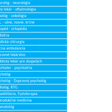
rológ - neurológia
ý lekár - oftalmológia
ológ - onkológia
 - ušné, nosné, krčné
opéd - ortopédia
iatria
stická chirurgia
cna ambulancia
covné lekárstvo
ktický lekár pre dospelých
chiater - psychiatria
chológ
chológ - Dopravný psychológ
iológ, RTG
abilitácia, Fyzioterapia
produkčná medicína
umatológ