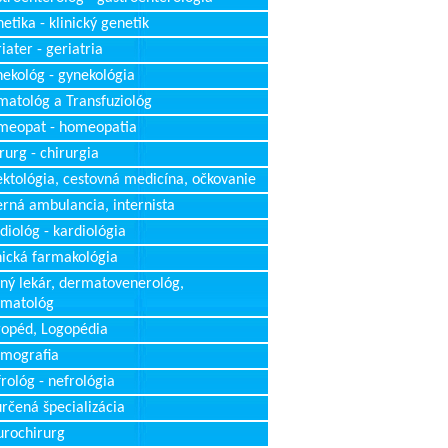
etika - klinický genetik
iater - geriatria
ekológ - gynekológia
atológ a Transfuziológ
meopat - homeopatia
rurg - chirurgia
ektológia, cestovná medicína, očkovanie
erná ambulancia, internista
diológ - kardiológia
nická farmakológia
ný lekár, dermatovenerológ,
rmatológ
opéd, Logopédia
mografia
rológ - nefrológia
rčená špecializácia
rochirurg