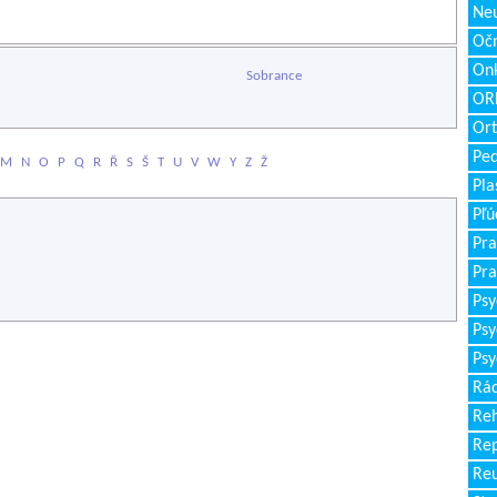
Neu
Očn
Onk
Sobrance
ORL
Ort
Ped
M
N
O
P
Q
R
Ř
S
Š
T
U
V
W
Y
Z
Ž
Pla
Pľú
Pra
Pra
Psy
Psy
Psy
Rád
Reh
Re
Re