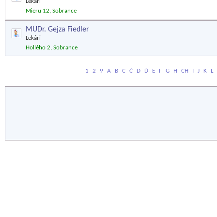
Lekári
Mieru 12, Sobrance
MUDr. Gejza Fiedler
Lekári
Hollého 2, Sobrance
1
2
9
A
B
C
Č
D
Ď
E
F
G
H
CH
I
J
K
L