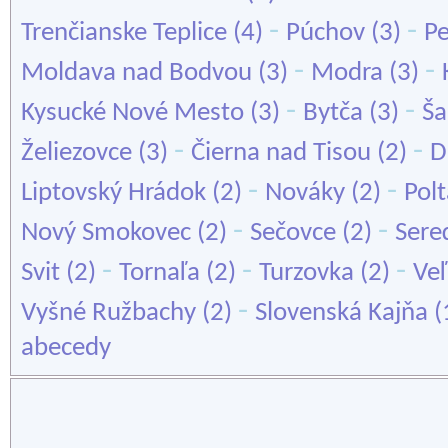
-
-
Trenčianske Teplice
(4)
Púchov
(3)
Pe
-
-
Moldava nad Bodvou
(3)
Modra
(3)
-
-
Kysucké Nové Mesto
(3)
Bytča
(3)
Ša
-
-
Želiezovce
(3)
Čierna nad Tisou
(2)
D
-
-
Liptovský Hrádok
(2)
Nováky
(2)
Polt
-
-
Nový Smokovec
(2)
Sečovce
(2)
Sere
-
-
-
Svit
(2)
Tornaľa
(2)
Turzovka
(2)
Ve
-
Vyšné Ružbachy
(2)
Slovenská Kajňa
(
abecedy