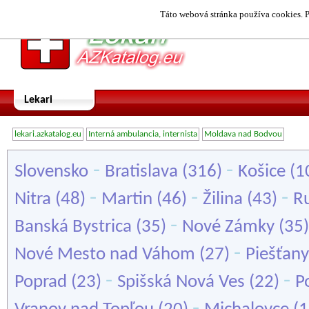
Táto webová stránka používa cookies. P
Lekari
lekari.azkatalog.eu
Interná ambulancia, internista
Moldava nad Bodvou
-
-
Slovensko
Bratislava
(316)
Košice
(1
-
-
-
Nitra
(48)
Martin
(46)
Žilina
(43)
R
-
Banská Bystrica
(35)
Nové Zámky
(35
-
Nové Mesto nad Váhom
(27)
Piešťany
-
-
Poprad
(23)
Spišská Nová Ves
(22)
P
-