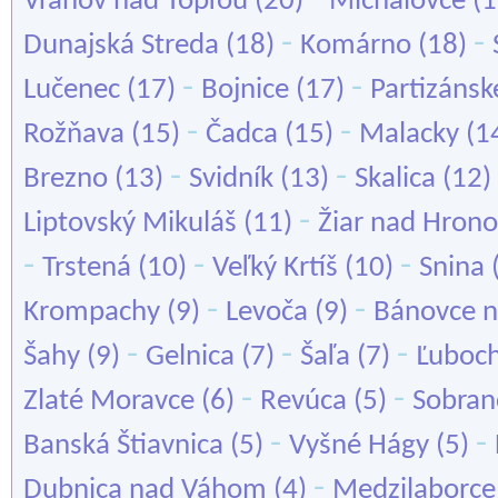
Vranov nad Topľou
(20)
Michalovce
(1
-
-
Dunajská Streda
(18)
Komárno
(18)
-
-
Lučenec
(17)
Bojnice
(17)
Partizánsk
-
-
Rožňava
(15)
Čadca
(15)
Malacky
(1
-
-
Brezno
(13)
Svidník
(13)
Skalica
(12)
-
Liptovský Mikuláš
(11)
Žiar nad Hron
-
-
-
Trstená
(10)
Veľký Krtíš
(10)
Snina
-
-
Krompachy
(9)
Levoča
(9)
Bánovce n
-
-
-
Šahy
(9)
Gelnica
(7)
Šaľa
(7)
Ľuboc
-
-
Zlaté Moravce
(6)
Revúca
(5)
Sobran
-
-
Banská Štiavnica
(5)
Vyšné Hágy
(5)
-
Dubnica nad Váhom
(4)
Medzilaborce