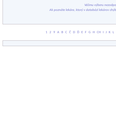
Vášmu výberu nezodpov
Ak poznáte lekára, ktorý v databázi lekárov chý
1
2
9
A
B
C
Č
D
Ď
E
F
G
H
CH
I
J
K
L