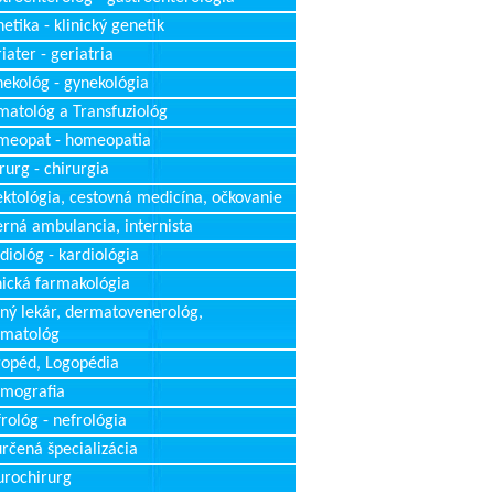
etika - klinický genetik
iater - geriatria
ekológ - gynekológia
atológ a Transfuziológ
meopat - homeopatia
rurg - chirurgia
ektológia, cestovná medicína, očkovanie
erná ambulancia, internista
diológ - kardiológia
nická farmakológia
ný lekár, dermatovenerológ,
rmatológ
opéd, Logopédia
mografia
rológ - nefrológia
rčená špecializácia
rochirurg