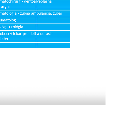
matochirurg - dentoalveolárna
rurgia
matológia - zubná ambulancia, zubár
aumatológ
lóg - urológia
obecný lekár pre deti a dorast -
iater