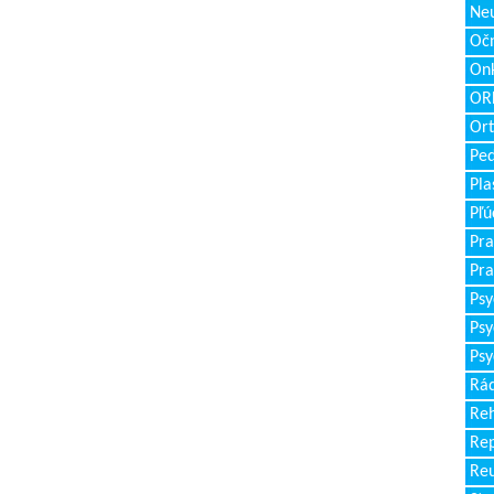
Neu
Očn
Onk
ORL
Ort
Ped
Pla
Pľú
Pra
Pra
Psy
Psy
Psy
Rád
Reh
Re
Re