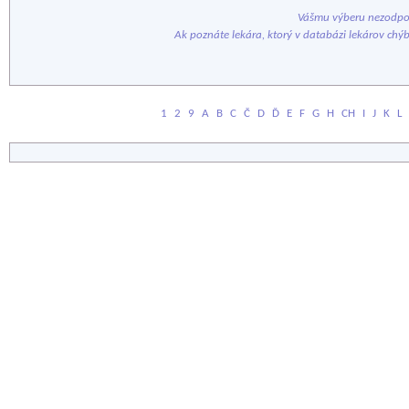
Vášmu výberu nezodpov
Ak poznáte lekára, ktorý v databázi lekárov chý
1
2
9
A
B
C
Č
D
Ď
E
F
G
H
CH
I
J
K
L