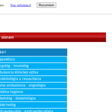
ies.
Viac informácií
vateľ
 záznam
kári
upunktúra
rgológ - imunológ
ulancia klinickej výživy
stéziológia a resuscitácia
vna ambulancia - angiológia
tálna hygiena
betológ - diabetológia
okrinológ
troenterológ - gastroenterológia