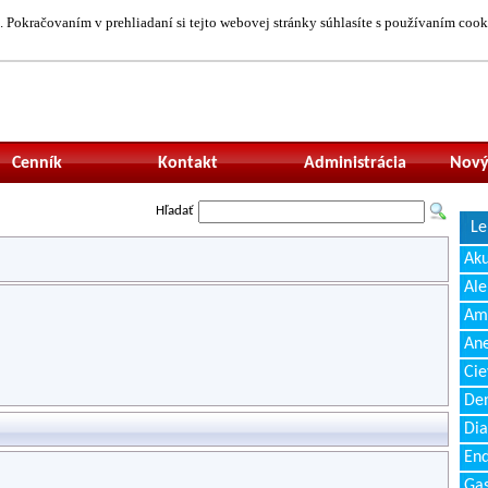
 Pokračovaním v prehliadaní si tejto webovej stránky súhlasíte s používaním cook
Neprihlásený uží
Cenník
Kontakt
Administrácia
Nový
Hľadať
Le
Ak
Ale
Amb
Ane
Cie
Den
Dia
End
Gas