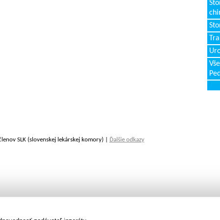
Sto
chi
Sto
Tr
Uro
Vše
Ped
členov SLK (slovenskej lekárskej komory) |
Ďalšie odkazy