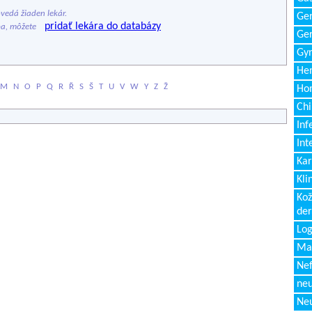
edá žiaden lekár.
Gen
pridať lekára do databázy
ba, môžete
Ger
Gyn
Hem
M
N
O
P
Q
R
Ř
S
Š
T
U
V
W
Y
Z
Ž
Ho
Chi
Inf
Int
Kar
Kli
Kož
de
Log
Ma
Nef
neu
Neu