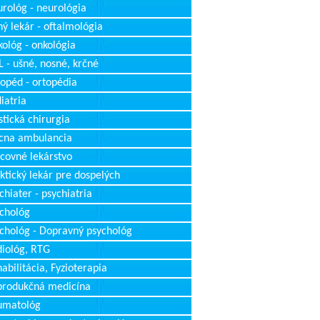
rológ - neurológia
ý lekár - oftalmológia
ológ - onkológia
 - ušné, nosné, krčné
opéd - ortopédia
iatria
stická chirurgia
cna ambulancia
covné lekárstvo
ktický lekár pre dospelých
chiater - psychiatria
chológ
chológ - Dopravný psychológ
iológ, RTG
abilitácia, Fyzioterapia
produkčná medicína
umatológ