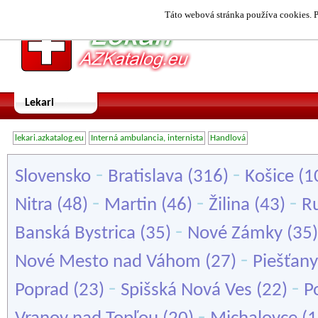
Táto webová stránka používa cookies. P
Lekari
lekari.azkatalog.eu
Interná ambulancia, internista
Handlová
-
-
Slovensko
Bratislava
(316)
Košice
(1
-
-
-
Nitra
(48)
Martin
(46)
Žilina
(43)
R
-
Banská Bystrica
(35)
Nové Zámky
(35
-
Nové Mesto nad Váhom
(27)
Piešťany
-
-
Poprad
(23)
Spišská Nová Ves
(22)
P
-