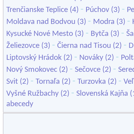
-
-
Trenčianske Teplice
(4)
Púchov
(3)
Pe
-
-
Moldava nad Bodvou
(3)
Modra
(3)
-
-
Kysucké Nové Mesto
(3)
Bytča
(3)
Ša
-
-
Želiezovce
(3)
Čierna nad Tisou
(2)
D
-
-
Liptovský Hrádok
(2)
Nováky
(2)
Polt
-
-
Nový Smokovec
(2)
Sečovce
(2)
Sere
-
-
-
Svit
(2)
Tornaľa
(2)
Turzovka
(2)
Ve
-
Vyšné Ružbachy
(2)
Slovenská Kajňa
(
abecedy