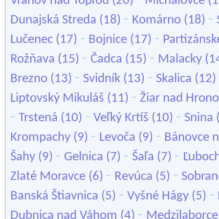
Vranov nad Topľou
(20)
Michalovce
(1
-
-
Dunajská Streda
(18)
Komárno
(18)
-
-
Lučenec
(17)
Bojnice
(17)
Partizánsk
-
-
Rožňava
(15)
Čadca
(15)
Malacky
(1
-
-
Brezno
(13)
Svidník
(13)
Skalica
(12)
-
Liptovský Mikuláš
(11)
Žiar nad Hron
-
-
-
Trstená
(10)
Veľký Krtíš
(10)
Snina
-
-
Krompachy
(9)
Levoča
(9)
Bánovce n
-
-
-
Šahy
(9)
Gelnica
(7)
Šaľa
(7)
Ľuboc
-
-
Zlaté Moravce
(6)
Revúca
(5)
Sobran
-
-
Banská Štiavnica
(5)
Vyšné Hágy
(5)
-
Dubnica nad Váhom
(4)
Medzilaborce