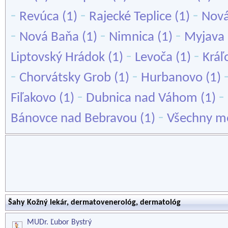
-
-
-
Revúca
(1)
Rajecké Teplice
(1)
Nov
-
-
-
Nová Baňa
(1)
Nimnica
(1)
Myjava
-
-
Liptovský Hrádok
(1)
Levoča
(1)
Kráľ
-
-
Chorvátsky Grob
(1)
Hurbanovo
(1)
-
-
Fiľakovo
(1)
Dubnica nad Váhom
(1)
-
Bánovce nad Bebravou
(1)
Všechny mě
Šahy Kožný lekár, dermatovenerológ, dermatológ
MUDr. Ľubor Bystrý