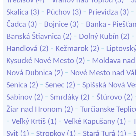
Trebišov
(4)
Vranov nad Topľou
(3)
Š
-
-
-
Skalica
(3)
Púchov
(3)
Prievidza
(3)
-
-
Čadca
(3)
Bojnice
(3)
Banka - Piešťa
-
Banská Štiavnica
(2)
Dolný Kubín
(2)
-
-
Handlová
(2)
Kežmarok
(2)
Liptovsk
-
Kysucké Nové Mesto
(2)
Moldava nad
-
Nová Dubnica
(2)
Nové Mesto nad V
-
-
Senica
(2)
Senec
(2)
Spišská Nová Ve
-
-
Sabinov
(2)
Smrdáky
(2)
Štúrovo
(2)
-
Žiar nad Hronom
(2)
Turčianske Teplic
-
-
-
Veľký Krtíš
(1)
Veľké Kapušany
(1)
-
-
-
Svit
(1)
Stropkov
(1)
Stará Turá
(1)