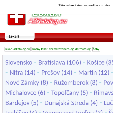
Táto webová stránka používa cookies. P
Lekari
lekari.azkatalog.eu
Kožný lekár, dermatovenerológ, dermatológ
Šahy
-
-
Slovensko
Bratislava
(106)
Košice
(3
-
-
-
Nitra
(14)
Prešov
(14)
Martin
(12)
-
-
Nové Zámky
(8)
Ružomberok
(8)
Pov
-
-
Michalovce
(6)
Topoľčany
(5)
Rimavs
-
-
Bardejov
(5)
Dunajská Streda
(4)
Lu
-
-