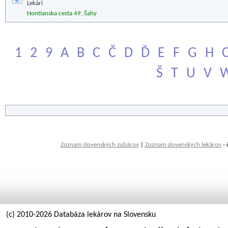
Lekári
Hontianska cesta 49, Šahy
1
2
9
A
B
C
Č
D
Ď
E
F
G
H
Š
T
U
V
Zoznam slovenských zubárov
|
Zoznam slovenských lekárov
- 
(c) 2010-2026 Databáza lekárov na Slovensku