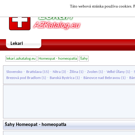
Táto webová stránka používa cookies. P
Lekari
lekari.azkatalog.eu
Homeopat - homeopatia
Šahy
-
-
-
-
-
-
Slovensko
Bratislava
(15)
Nitra
(3)
Žilina
(1)
Zvolen
(1)
Veľké Úľany
(1)
-
-
-
Brezová pod Bradlom
(1)
Banská Bystrica
(1)
Bánovce nad Bebravou
(1)
Bá
Šahy Homeopat - homeopatia