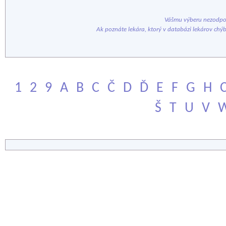
Vášmu výberu nezodpov
Ak poznáte lekára, ktorý v databázi lekárov chý
1
2
9
A
B
C
Č
D
Ď
E
F
G
H
Š
T
U
V