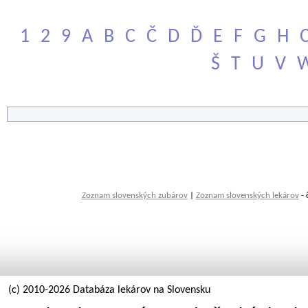
1
2
9
A
B
C
Č
D
Ď
E
F
G
H
Š
T
U
V
Zoznam slovenských zubárov
|
Zoznam slovenských lekárov
- 
(c) 2010-2026 Databáza lekárov na Slovensku