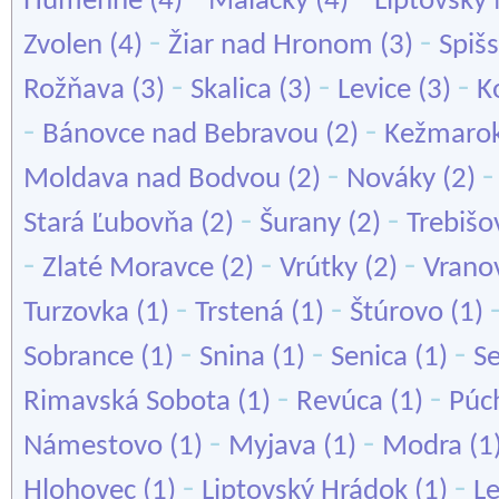
Humenné
(4)
Malacky
(4)
Liptovský
-
-
Zvolen
(4)
Žiar nad Hronom
(3)
Spiš
-
-
-
Rožňava
(3)
Skalica
(3)
Levice
(3)
K
-
-
Bánovce nad Bebravou
(2)
Kežmaro
-
Moldava nad Bodvou
(2)
Nováky
(2)
-
-
Stará Ľubovňa
(2)
Šurany
(2)
Trebišo
-
-
-
Zlaté Moravce
(2)
Vrútky
(2)
Vrano
-
-
Turzovka
(1)
Trstená
(1)
Štúrovo
(1)
-
-
-
Sobrance
(1)
Snina
(1)
Senica
(1)
S
-
-
Rimavská Sobota
(1)
Revúca
(1)
Púc
-
-
Námestovo
(1)
Myjava
(1)
Modra
(1
-
-
Hlohovec
(1)
Liptovský Hrádok
(1)
L