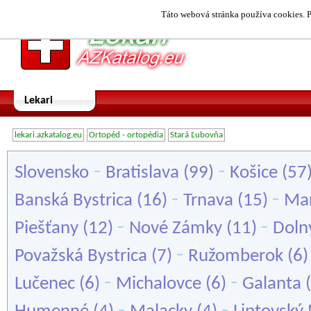
Táto webová stránka používa cookies. P
Lekari
lekari.azkatalog.eu
Ortopéd - ortopédia
Stará Ľubovňa
-
-
Slovensko
Bratislava
(99)
Košice
(57
-
-
Banská Bystrica
(16)
Trnava
(15)
Mar
-
-
Piešťany
(12)
Nové Zámky
(11)
Doln
-
Považská Bystrica
(7)
Ružomberok
(6
-
-
Lučenec
(6)
Michalovce
(6)
Galanta
(
-
-