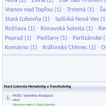
Nitra
(2)
Žilina
(2)
Žiar nad Hronom
(
-
-
Vranov nad Topľou
(1)
Trstená
(1)
Ša
-
Stará Ľubovňa
(1)
Spišská Nová Ves
(1
-
-
Rožňava
(1)
Rimavská Sobota
(1)
Re
-
-
Poprad
(1)
Piešťany
(1)
Partizánske
(
-
-
Komárno
(1)
Kráľovský Chlmec
(1)
D
Stará Ľubovňa Hematológ a Transfuziológ
MUDr. Valentína Redajová
Lekári
Obrancov mieru 3, Stará Ľubovňa