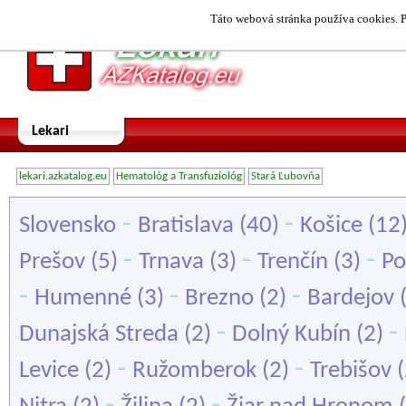
Táto webová stránka používa cookies. P
Lekari
lekari.azkatalog.eu
Hematológ a Transfuziológ
Stará Ľubovňa
-
-
Slovensko
Bratislava
(40)
Košice
(12
-
-
-
Prešov
(5)
Trnava
(3)
Trenčín
(3)
Po
-
-
-
Humenné
(3)
Brezno
(2)
Bardejov
-
-
Dunajská Streda
(2)
Dolný Kubín
(2)
-
-
Levice
(2)
Ružomberok
(2)
Trebišov
(
-
-