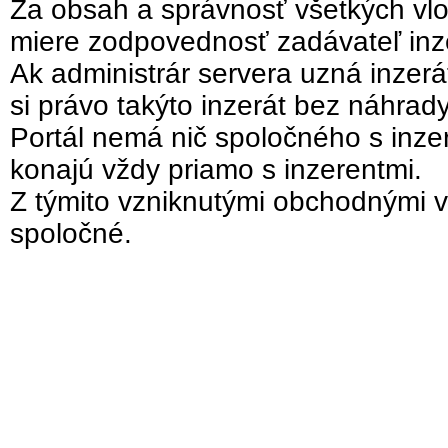
Za obsah a správnosť všetkých vlo
miere zodpovednosť zadávateľ inz
Ak administrár servera uzná inzer
si právo takýto inzerát bez náhrad
Portál nemá nič spoločného s inzer
konajú vždy priamo s inzerentmi.
Z týmito vzniknutými obchodnými v
spoločné.