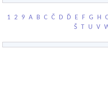
1
2
9
A
B
C
Č
D
Ď
E
F
G
H
Š
T
U
V