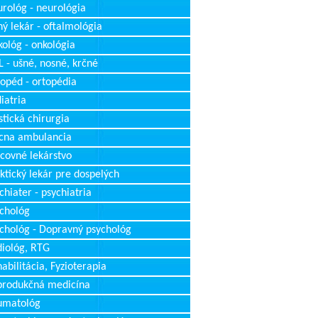
rológ - neurológia
ý lekár - oftalmológia
ológ - onkológia
 - ušné, nosné, krčné
opéd - ortopédia
iatria
stická chirurgia
cna ambulancia
covné lekárstvo
ktický lekár pre dospelých
chiater - psychiatria
chológ
chológ - Dopravný psychológ
iológ, RTG
abilitácia, Fyzioterapia
produkčná medicína
umatológ