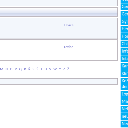
Gen
Ger
Gyn
Levice
Hem
Ho
Chi
Levice
Inf
Int
Kar
M
N
O
P
Q
R
Ř
S
Š
T
U
V
W
Y
Z
Ž
Kli
Kož
de
Log
Ma
Nef
neu
Neu