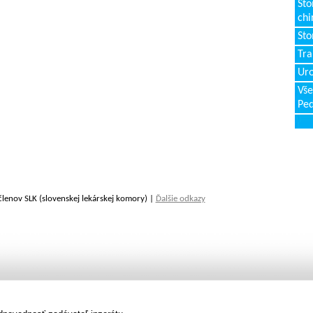
Sto
chi
Sto
Tr
Uro
Vše
Ped
členov SLK (slovenskej lekárskej komory) |
Ďalšie odkazy