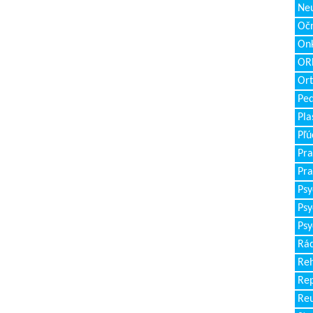
Neu
Očn
Onk
ORL
Ort
Ped
Pla
Pľú
Pra
Pra
Psy
Psy
Psy
Rád
Reh
Re
Re