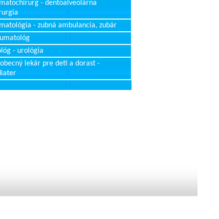
matochirurg - dentoalveolárna
rurgia
matológia - zubná ambulancia, zubár
aumatológ
lóg - urológia
obecný lekár pre deti a dorast -
iater