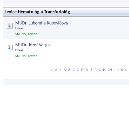
Levice Hematológ a Transfuziológ
MUDr. Ľubomila Kubovičová
Lekári
SNP 19, Levice
MUDr. Jozef Varga
Lekári
SNP 19, Levice
1
2
9
A
B
C
Č
D
Ď
E
F
G
H
CH
I
J
K
L