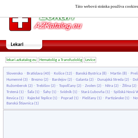
Táto webová stránka používa cookies.
Lekari
lekari.azkatalog.eu
Hematológ a Transfuziológ
Levice
-
-
-
-
-
Slovensko
Bratislava
(40)
Košice
(12)
Banská Bystrica
(8)
Martin
(8)
Preš
-
-
-
-
-
Humenné
(3)
Brezno
(2)
Bardejov
(2)
Galanta
(2)
Dunajská Streda
(2)
Do
-
-
-
-
-
Ružomberok
(2)
Trebišov
(2)
Topoľčany
(2)
Zvolen
(2)
Nitra
(2)
Žilina
(2)
-
-
-
-
-
Trstená
(1)
Šaľa
(1)
Šahy
(1)
Svidník
(1)
Stará Ľubovňa
(1)
Spišská Nová V
-
-
-
-
-
Revúca
(1)
Rajecké Teplice
(1)
Poprad
(1)
Piešťany
(1)
Partizánske
(1)
No
Banská Štiavnica
(1)