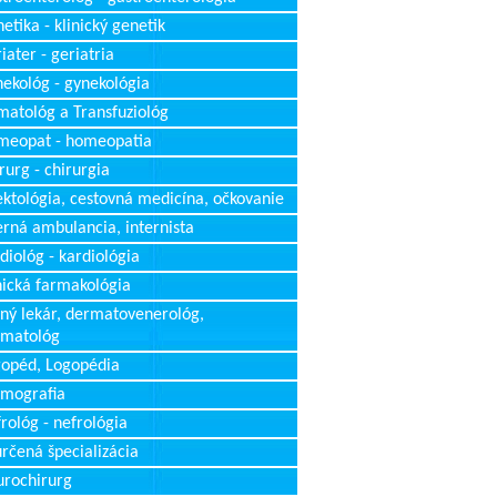
etika - klinický genetik
iater - geriatria
ekológ - gynekológia
atológ a Transfuziológ
meopat - homeopatia
rurg - chirurgia
ektológia, cestovná medicína, očkovanie
erná ambulancia, internista
diológ - kardiológia
nická farmakológia
ný lekár, dermatovenerológ,
rmatológ
opéd, Logopédia
mografia
rológ - nefrológia
rčená špecializácia
rochirurg