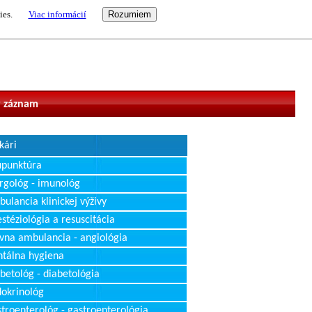
ies.
Viac informácií
vateľ
 záznam
kári
upunktúra
rgológ - imunológ
ulancia klinickej výživy
stéziológia a resuscitácia
vna ambulancia - angiológia
tálna hygiena
betológ - diabetológia
okrinológ
troenterológ - gastroenterológia