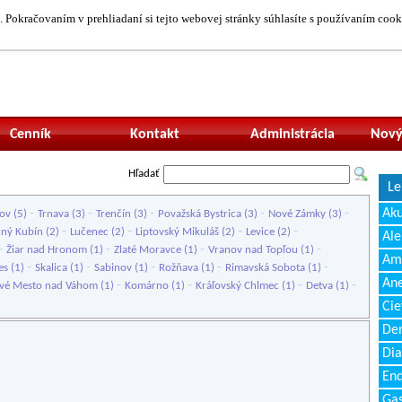
 Pokračovaním v prehliadaní si tejto webovej stránky súhlasíte s používaním cook
Neprihlásený uží
Cenník
Kontakt
Administrácia
Nový
Hľadať
Le
-
-
-
-
-
Ak
ov
(5)
Trnava
(3)
Trenčín
(3)
Považská Bystrica
(3)
Nové Zámky
(3)
-
-
-
-
lný Kubín
(2)
Lučenec
(2)
Liptovský Mikuláš
(2)
Levice
(2)
Ale
-
-
-
-
Žiar nad Hronom
(1)
Zlaté Moravce
(1)
Vranov nad Topľou
(1)
Amb
-
-
-
-
-
es
(1)
Skalica
(1)
Sabinov
(1)
Rožňava
(1)
Rimavská Sobota
(1)
Ane
-
-
-
-
vé Mesto nad Váhom
(1)
Komárno
(1)
Kráľovský Chlmec
(1)
Detva
(1)
Cie
Den
Dia
End
Gas