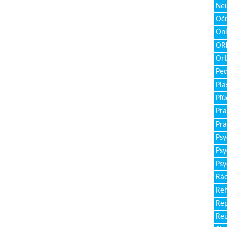
Neu
Očn
Onk
ORL
Ort
Ped
Pla
Pľú
Pra
Pra
Psy
Psy
Psy
Rád
Reh
Re
Re