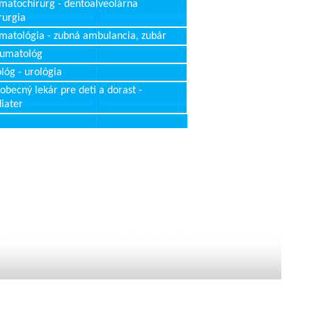
matochirurg - dentoalveolárna
rurgia
matológia - zubná ambulancia, zubár
aumatológ
lóg - urológia
obecný lekár pre deti a dorast -
iater