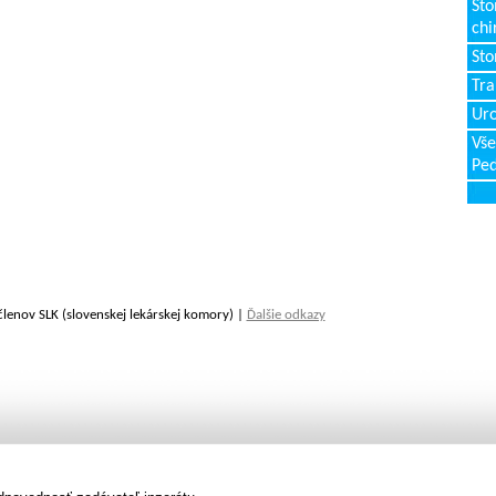
Sto
chi
Sto
Tr
Uro
Vše
Ped
členov SLK (slovenskej lekárskej komory) |
Ďalšie odkazy