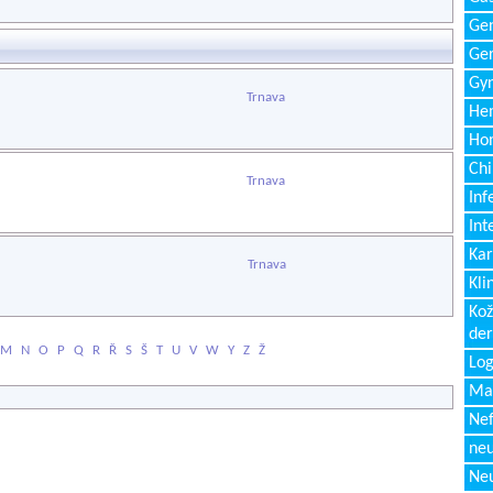
Gen
Ger
Gyn
Trnava
Hem
Ho
Chi
Trnava
Inf
Int
Kar
Trnava
Kli
Kož
de
M
N
O
P
Q
R
Ř
S
Š
T
U
V
W
Y
Z
Ž
Log
Ma
Nef
neu
Neu