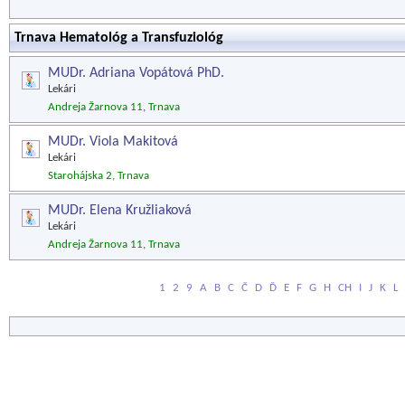
Trnava Hematológ a Transfuziológ
MUDr. Adriana Vopátová PhD.
Lekári
Andreja Žarnova 11, Trnava
MUDr. Viola Makitová
Lekári
Starohájska 2, Trnava
MUDr. Elena Kružliaková
Lekári
Andreja Žarnova 11, Trnava
1
2
9
A
B
C
Č
D
Ď
E
F
G
H
CH
I
J
K
L