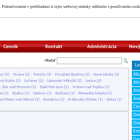
 Pokračovaním v prehliadaní si tejto webovej stránky súhlasíte s používaním cook
Neprihlásený uží
Cenník
Kontakt
Administrácia
Nový
Hľadať
Le
-
-
-
-
-
Ak
ov
(5)
Trnava
(3)
Trenčín
(3)
Považská Bystrica
(3)
Nové Zámky
(3)
-
-
-
-
lný Kubín
(2)
Lučenec
(2)
Liptovský Mikuláš
(2)
Levice
(2)
Ale
-
-
-
-
Žiar nad Hronom
(1)
Zlaté Moravce
(1)
Vranov nad Topľou
(1)
Amb
-
-
-
-
-
es
(1)
Skalica
(1)
Sabinov
(1)
Rožňava
(1)
Rimavská Sobota
(1)
Ane
-
-
-
-
vé Mesto nad Váhom
(1)
Komárno
(1)
Kráľovský Chlmec
(1)
Detva
(1)
Cie
Den
Dia
End
Gas