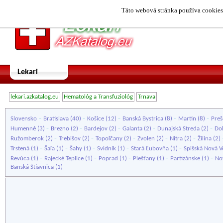
Táto webová stránka používa cookies.
Lekari
lekari.azkatalog.eu
Hematológ a Transfuziológ
Trnava
-
-
-
-
-
Slovensko
Bratislava
(40)
Košice
(12)
Banská Bystrica
(8)
Martin
(8)
Preš
-
-
-
-
-
Humenné
(3)
Brezno
(2)
Bardejov
(2)
Galanta
(2)
Dunajská Streda
(2)
Do
-
-
-
-
-
Ružomberok
(2)
Trebišov
(2)
Topoľčany
(2)
Zvolen
(2)
Nitra
(2)
Žilina
(2)
-
-
-
-
-
Trstená
(1)
Šaľa
(1)
Šahy
(1)
Svidník
(1)
Stará Ľubovňa
(1)
Spišská Nová V
-
-
-
-
-
Revúca
(1)
Rajecké Teplice
(1)
Poprad
(1)
Piešťany
(1)
Partizánske
(1)
No
Banská Štiavnica
(1)