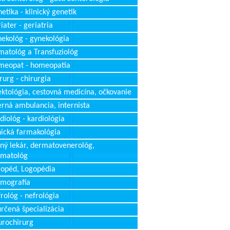
etika - klinický genetik
iater - geriatria
ekológ - gynekológia
atológ a Transfuziológ
meopat - homeopatia
rurg - chirurgia
ektológia, cestovná medicína, očkovanie
erná ambulancia, internista
diológ - kardiológia
nická farmakológia
ný lekár, dermatovenerológ,
rmatológ
opéd, Logopédia
mografia
rológ - nefrológia
rčená špecializácia
rochirurg