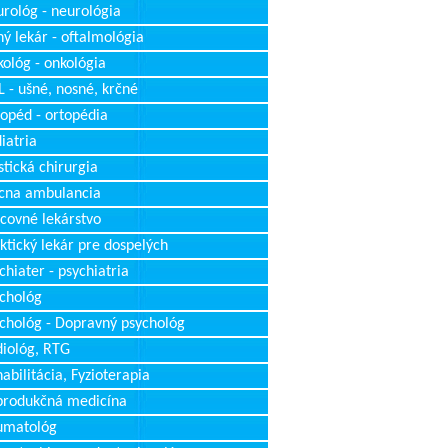
rológ - neurológia
ý lekár - oftalmológia
ológ - onkológia
 - ušné, nosné, krčné
opéd - ortopédia
iatria
stická chirurgia
cna ambulancia
covné lekárstvo
ktický lekár pre dospelých
chiater - psychiatria
chológ
chológ - Dopravný psychológ
iológ, RTG
abilitácia, Fyzioterapia
produkčná medicína
umatológ