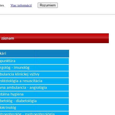
ies.
Viac informácií
vateľ
 záznam
kári
upunktúra
rgológ - imunológ
ulancia klinickej výživy
stéziológia a resuscitácia
vna ambulancia - angiológia
tálna hygiena
betológ - diabetológia
okrinológ
troenterológ - gastroenterológia