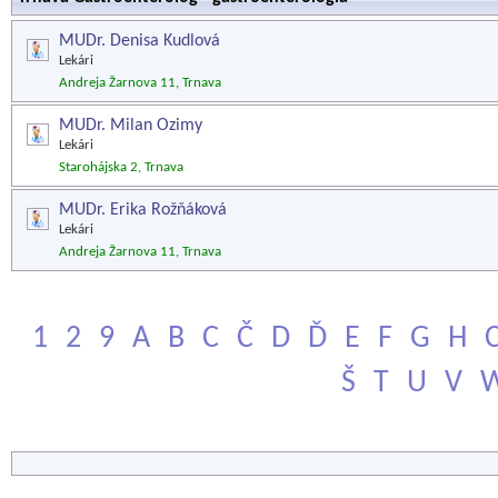
MUDr. Denisa Kudlová
Lekári
Andreja Žarnova 11, Trnava
MUDr. Milan Ozimy
Lekári
Starohájska 2, Trnava
MUDr. Erika Rožňáková
Lekári
Andreja Žarnova 11, Trnava
1
2
9
A
B
C
Č
D
Ď
E
F
G
H
Š
T
U
V