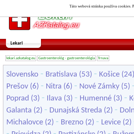
Táto webová stránka používa cookies. P
Lekari
lekari.azkatalog.eu
Gastroenterológ - gastroenterológia
Trnava
-
-
Slovensko
Bratislava
(53)
Košice
(24
-
-
Prešov
(6)
Nitra
(6)
Nové Zámky
(5)
-
-
-
Poprad
(3)
Ilava
(3)
Humenné
(3)
K
-
-
Galanta
(2)
Dunajská Streda
(2)
Doln
-
-
Michalovce
(2)
Brezno
(2)
Levice
(2)
-
-
-