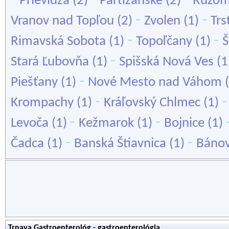
Prievidza
(2)
Partizánske
(2)
Ružom
-
-
Vranov nad Topľou
(2)
Zvolen
(1)
Trs
-
-
Rimavská Sobota
(1)
Topoľčany
(1)
Š
-
Stará Ľubovňa
(1)
Spišská Nová Ves
(1
-
Piešťany
(1)
Nové Mesto nad Váhom
(
-
Krompachy
(1)
Kráľovský Chlmec
(1)
-
-
Levoča
(1)
Kežmarok
(1)
Bojnice
(1)
-
-
Čadca
(1)
Banská Štiavnica
(1)
Bánov
Trnava Gastroenterológ - gastroenterológia