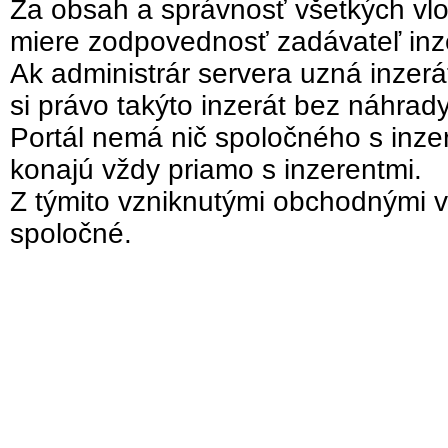
Za obsah a správnosť všetkých vlo
miere zodpovednosť zadávateľ inz
Ak administrár servera uzná inzer
si právo takýto inzerát bez náhrad
Portál nemá nič spoločného s inzer
konajú vždy priamo s inzerentmi.
Z týmito vzniknutými obchodnými v
spoločné.