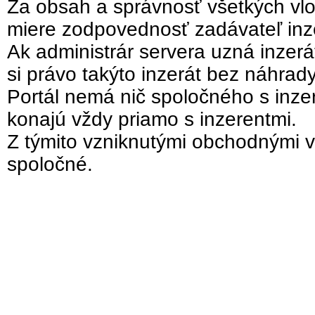
Za obsah a správnosť všetkých vlo
miere zodpovednosť zadávateľ inz
Ak administrár servera uzná inzer
si právo takýto inzerát bez náhrad
Portál nemá nič spoločného s inzer
konajú vždy priamo s inzerentmi.
Z týmito vzniknutými obchodnými v
spoločné.