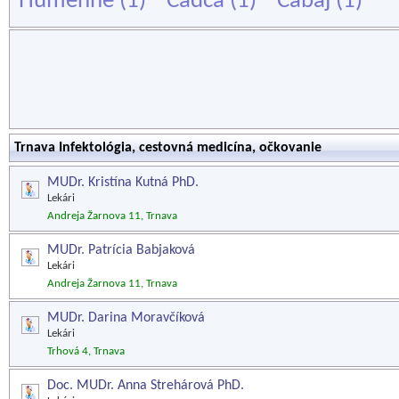
Humenné
(1)
Čadca
(1)
Cabaj
(1)
Trnava Infektológia, cestovná medicína, očkovanie
MUDr. Kristína Kutná PhD.
Lekári
Andreja Žarnova 11, Trnava
MUDr. Patrícia Babjaková
Lekári
Andreja Žarnova 11, Trnava
MUDr. Darina Moravčíková
Lekári
Trhová 4, Trnava
Doc. MUDr. Anna Strehárová PhD.