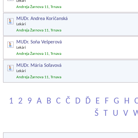
Lekári
Andreja Žarnova 11, Trnava
MUDr. Andrea Koričanská
Lekári
Andreja Žarnova 11, Trnava
MUDr. Soňa Vešperová
Lekári
Andreja Žarnova 11, Trnava
MUDr. Mária Soľavová
Lekári
Andreja Žarnova 11, Trnava
1
2
9
A
B
C
Č
D
Ď
E
F
G
H
Š
T
U
V