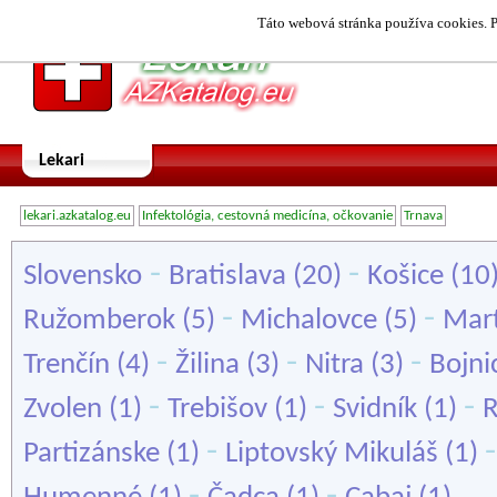
Táto webová stránka používa cookies. P
Lekari
lekari.azkatalog.eu
Infektológia, cestovná medicína, očkovanie
Trnava
-
-
Slovensko
Bratislava
(20)
Košice
(10
-
-
Ružomberok
(5)
Michalovce
(5)
Mar
-
-
-
Trenčín
(4)
Žilina
(3)
Nitra
(3)
Bojni
-
-
-
Zvolen
(1)
Trebišov
(1)
Svidník
(1)
R
-
Partizánske
(1)
Liptovský Mikuláš
(1)
-
-