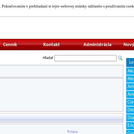
 Pokračovaním v prehliadaní si tejto webovej stránky súhlasíte s používaním cook
Neprihlásený uží
Cenník
Kontakt
Administrácia
Nový
Hľadať
Le
Ak
Ale
Amb
Ane
Cie
Den
Dia
End
Trnava
Gas