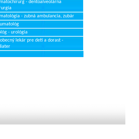
matochirurg - dentoalveolárna
rurgia
matológia - zubná ambulancia, zubár
aumatológ
lóg - urológia
obecný lekár pre deti a dorast -
iater