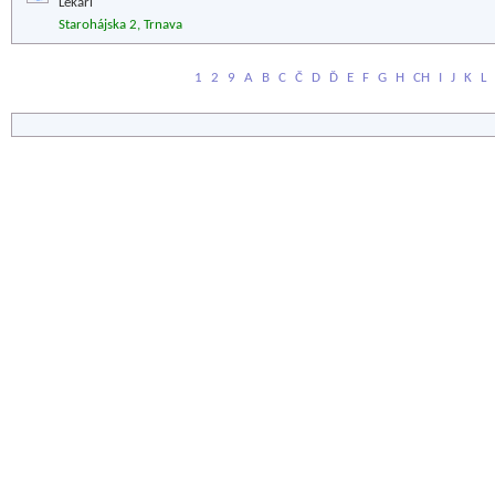
Lekári
Starohájska 2, Trnava
1
2
9
A
B
C
Č
D
Ď
E
F
G
H
CH
I
J
K
L