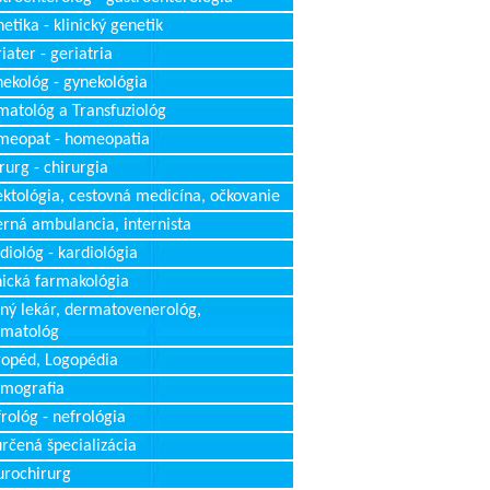
etika - klinický genetik
iater - geriatria
ekológ - gynekológia
atológ a Transfuziológ
meopat - homeopatia
rurg - chirurgia
ektológia, cestovná medicína, očkovanie
erná ambulancia, internista
diológ - kardiológia
nická farmakológia
ný lekár, dermatovenerológ,
rmatológ
opéd, Logopédia
mografia
rológ - nefrológia
rčená špecializácia
rochirurg