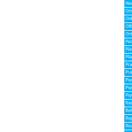
Neu
Očn
Onk
ORL
Ort
Ped
Pla
Pľú
Pra
Pra
Psy
Psy
Psy
Rád
Reh
Re
Re