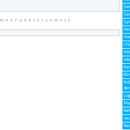
Gen
Ger
M
N
O
P
Q
R
Ř
S
Š
T
U
V
W
Y
Z
Ž
Gyn
Hem
Ho
Chi
Inf
Int
Kar
Kli
Kož
de
Log
Ma
Nef
neu
Neu