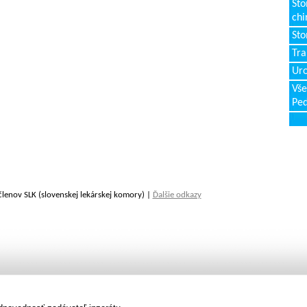
Sto
chi
Sto
Tr
Uro
Vše
Ped
členov SLK (slovenskej lekárskej komory) |
Ďalšie odkazy