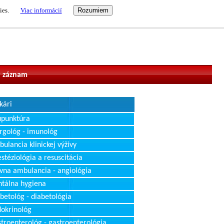
ies.
Viac informácií
vateľ
 záznam
kári
upunktúra
rgológ - imunológ
ulancia klinickej výživy
stéziológia a resuscitácia
vna ambulancia - angiológia
tálna hygiena
betológ - diabetológia
okrinológ
troenterológ - gastroenterológia