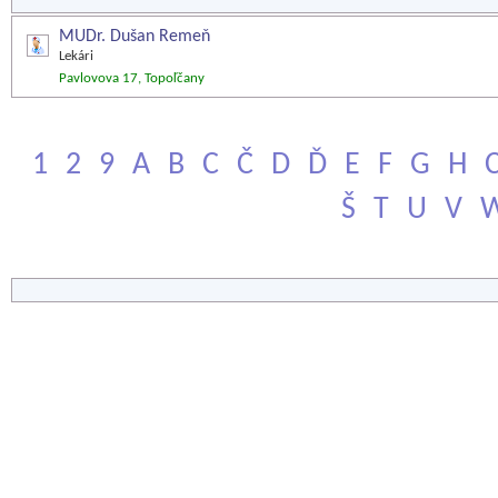
MUDr. Dušan Remeň
Lekári
Pavlovova 17, Topoľčany
1
2
9
A
B
C
Č
D
Ď
E
F
G
H
Š
T
U
V