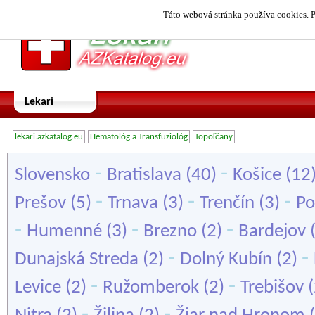
Táto webová stránka používa cookies. P
Lekari
lekari.azkatalog.eu
Hematológ a Transfuziológ
Topoľčany
-
-
Slovensko
Bratislava
(40)
Košice
(12
-
-
-
Prešov
(5)
Trnava
(3)
Trenčín
(3)
Po
-
-
-
Humenné
(3)
Brezno
(2)
Bardejov
-
-
Dunajská Streda
(2)
Dolný Kubín
(2)
-
-
Levice
(2)
Ružomberok
(2)
Trebišov
(
-
-