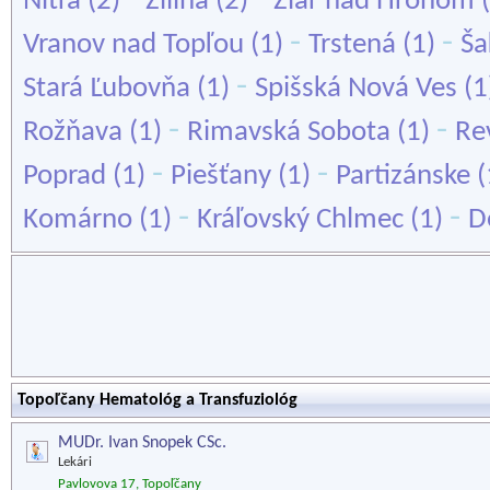
Nitra
(2)
Žilina
(2)
Žiar nad Hronom
(
-
-
Vranov nad Topľou
(1)
Trstená
(1)
Ša
-
Stará Ľubovňa
(1)
Spišská Nová Ves
(1
-
-
Rožňava
(1)
Rimavská Sobota
(1)
Re
-
-
Poprad
(1)
Piešťany
(1)
Partizánske
(
-
-
Komárno
(1)
Kráľovský Chlmec
(1)
D
Topoľčany Hematológ a Transfuziológ
MUDr. Ivan Snopek CSc.
Lekári
Pavlovova 17, Topoľčany