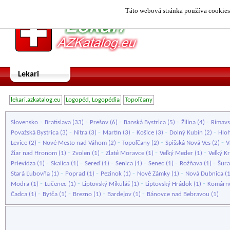
Táto webová stránka používa cookies.
Lekari
lekari.azkatalog.eu
Logopéd, Logopédia
Topoľčany
-
-
-
-
-
Slovensko
Bratislava
(33)
Prešov
(6)
Banská Bystrica
(5)
Žilina
(4)
Rimavs
-
-
-
-
-
Považská Bystrica
(3)
Nitra
(3)
Martin
(3)
Košice
(3)
Dolný Kubín
(2)
Hlo
-
-
-
-
Levice
(2)
Nové Mesto nad Váhom
(2)
Topoľčany
(2)
Spišská Nová Ves
(2)
V
-
-
-
-
Žiar nad Hronom
(1)
Zvolen
(1)
Zlaté Moravce
(1)
Veľký Meder
(1)
Veľký Kr
-
-
-
-
-
-
Prievidza
(1)
Skalica
(1)
Sereď
(1)
Senica
(1)
Senec
(1)
Rožňava
(1)
Šur
-
-
-
-
Stará Ľubovňa
(1)
Poprad
(1)
Pezinok
(1)
Nové Zámky
(1)
Nová Dubnica
(
-
-
-
-
Modra
(1)
Lučenec
(1)
Liptovský Mikuláš
(1)
Liptovský Hrádok
(1)
Komárn
-
-
-
-
Čadca
(1)
Bytča
(1)
Brezno
(1)
Bardejov
(1)
Bánovce nad Bebravou
(1)