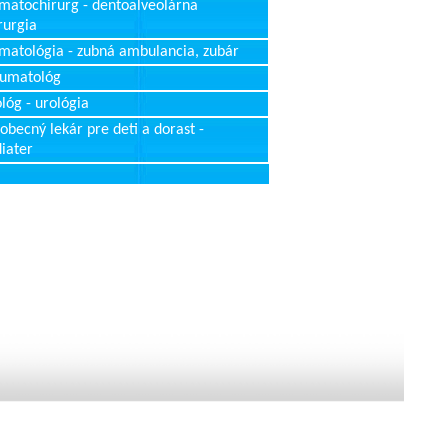
matochirurg - dentoalveolárna
rurgia
matológia - zubná ambulancia, zubár
aumatológ
lóg - urológia
obecný lekár pre deti a dorast -
iater