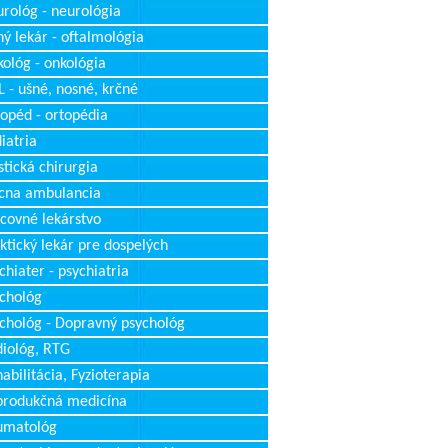
rológ - neurológia
ý lekár - oftalmológia
ológ - onkológia
 - ušné, nosné, krčné
opéd - ortopédia
iatria
stická chirurgia
cna ambulancia
covné lekárstvo
ktický lekár pre dospelých
chiater - psychiatria
chológ
chológ - Dopravný psychológ
iológ, RTG
abilitácia, Fyzioterapia
produkčná medicína
umatológ