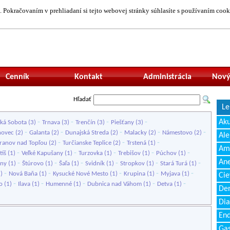
 Pokračovaním v prehliadaní si tejto webovej stránky súhlasíte s používaním cook
Neprihlásený uží
Cenník
Kontakt
Administrácia
Nový
Hľadať
Le
-
-
-
-
Ak
ká Sobota
(3)
Trnava
(3)
Trenčín
(3)
Piešťany
(3)
-
-
-
-
-
hovec
(2)
Galanta
(2)
Dunajská Streda
(2)
Malacky
(2)
Námestovo
(2)
Ale
-
-
-
ranov nad Topľou
(2)
Turčianske Teplice
(2)
Trstená
(1)
Amb
-
-
-
-
-
tíš
(1)
Veľké Kapušany
(1)
Turzovka
(1)
Trebišov
(1)
Púchov
(1)
Ane
-
-
-
-
-
-
any
(1)
Štúrovo
(1)
Šaľa
(1)
Svidník
(1)
Stropkov
(1)
Stará Turá
(1)
-
-
-
-
-
1)
Nová Baňa
(1)
Kysucké Nové Mesto
(1)
Krupina
(1)
Myjava
(1)
Cie
-
-
-
-
-
o
(1)
Ilava
(1)
Humenné
(1)
Dubnica nad Váhom
(1)
Detva
(1)
Den
Dia
End
Gas