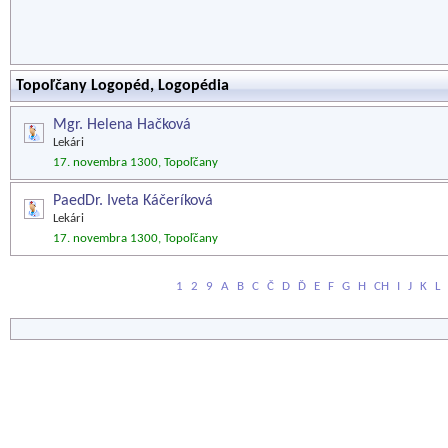
Topoľčany Logopéd, Logopédia
Mgr. Helena Hačková
Lekári
17. novembra 1300, Topoľčany
PaedDr. Iveta Káčeríková
Lekári
17. novembra 1300, Topoľčany
1
2
9
A
B
C
Č
D
Ď
E
F
G
H
CH
I
J
K
L