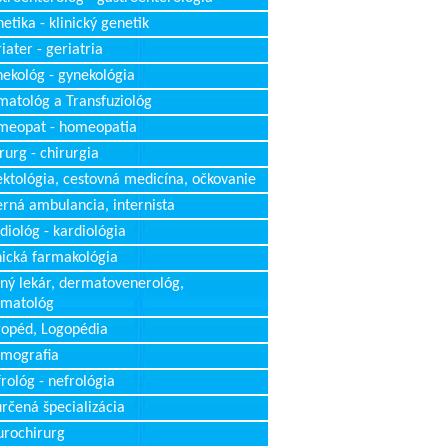
etika - klinický genetik
iater - geriatria
ekológ - gynekológia
atológ a Transfuziológ
meopat - homeopatia
rurg - chirurgia
ektológia, cestovná medicína, očkovanie
erná ambulancia, internista
diológ - kardiológia
nická farmakológia
ný lekár, dermatovenerológ,
rmatológ
opéd, Logopédia
mografia
rológ - nefrológia
rčená špecializácia
rochirurg