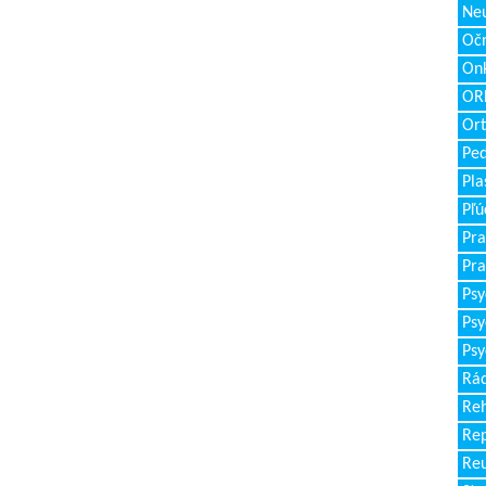
Neu
Očn
Onk
ORL
Ort
Ped
Pla
Pľú
Pra
Pra
Psy
Psy
Psy
Rád
Reh
Re
Re