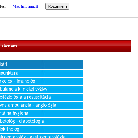
ies.
Viac informácií
vateľ
 záznam
kári
upunktúra
rgológ - imunológ
ulancia klinickej výživy
stéziológia a resuscitácia
vna ambulancia - angiológia
tálna hygiena
betológ - diabetológia
okrinológ
troenterológ - gastroenterológia