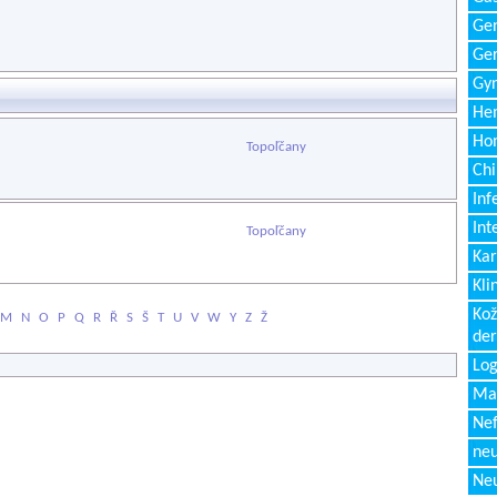
Gen
Ger
Gyn
Hem
Ho
Topoľčany
Chi
Inf
Int
Topoľčany
Kar
Kli
Kož
M
N
O
P
Q
R
Ř
S
Š
T
U
V
W
Y
Z
Ž
de
Log
Ma
Nef
neu
Neu