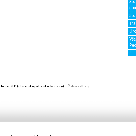
Sto
chi
Sto
Tr
Uro
Vše
Ped
členov SLK (slovenskej lekárskej komory) |
Ďalšie odkazy