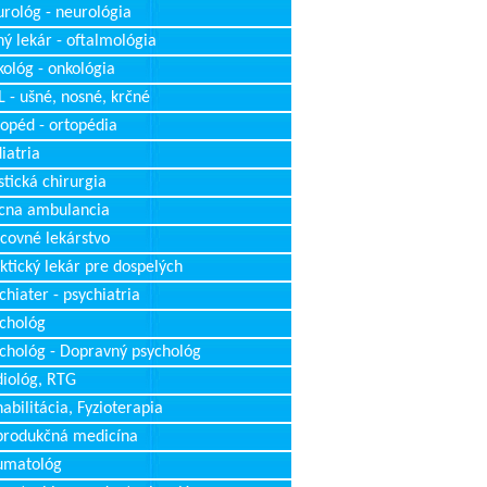
rológ - neurológia
ý lekár - oftalmológia
ológ - onkológia
 - ušné, nosné, krčné
opéd - ortopédia
iatria
stická chirurgia
cna ambulancia
covné lekárstvo
ktický lekár pre dospelých
chiater - psychiatria
chológ
chológ - Dopravný psychológ
iológ, RTG
abilitácia, Fyzioterapia
produkčná medicína
umatológ