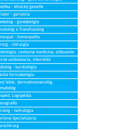
etika - klinický genetik
iater - geriatria
ekológ - gynekológia
atológ a Transfuziológ
meopat - homeopatia
rurg - chirurgia
ektológia, cestovná medicína, očkovanie
erná ambulancia, internista
diológ - kardiológia
nická farmakológia
ný lekár, dermatovenerológ,
rmatológ
opéd, Logopédia
mografia
rológ - nefrológia
rčená špecializácia
rochirurg