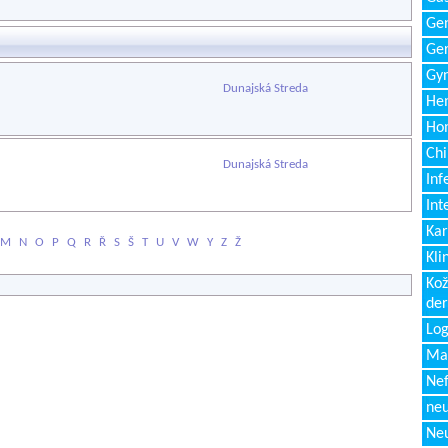
Gen
Ger
Gyn
Dunajská Streda
Hem
Ho
Chi
Dunajská Streda
Inf
Int
Kar
M
N
O
P
Q
R
Ř
S
Š
T
U
V
W
Y
Z
Ž
Kli
Kož
de
Log
Ma
Nef
neu
Neu