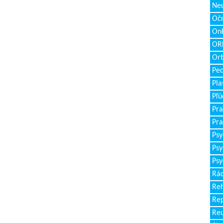
Neu
Očn
Onk
ORL
Ort
Ped
Pla
Pľú
Pra
Pra
Psy
Psy
Psy
Rád
Reh
Re
Re