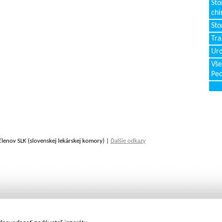
Sto
chi
Sto
Tr
Uro
Vše
Ped
členov SLK (slovenskej lekárskej komory) |
Ďalšie odkazy