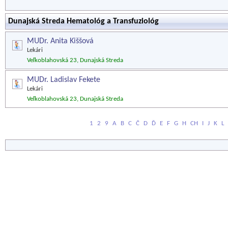
Dunajská Streda Hematológ a Transfuziológ
MUDr. Anita Kiššová
Lekári
Veľkoblahovská 23, Dunajská Streda
MUDr. Ladislav Fekete
Lekári
Veľkoblahovská 23, Dunajská Streda
1
2
9
A
B
C
Č
D
Ď
E
F
G
H
CH
I
J
K
L