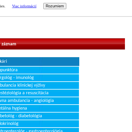
ies.
Viac informácií
vateľ
 záznam
kári
upunktúra
rgológ - imunológ
ulancia klinickej výživy
stéziológia a resuscitácia
vna ambulancia - angiológia
tálna hygiena
betológ - diabetológia
okrinológ
troenterológ - gastroenterológia