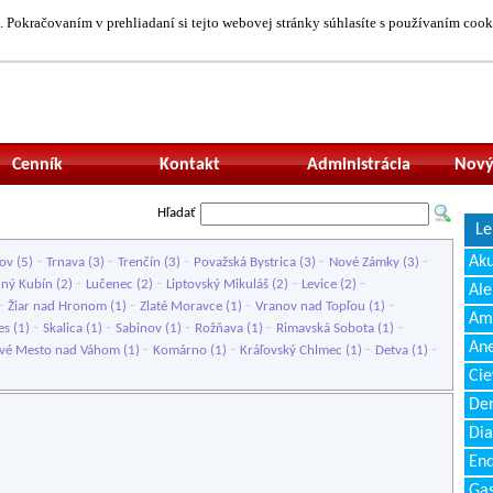
 Pokračovaním v prehliadaní si tejto webovej stránky súhlasíte s používaním cook
Neprihlásený uží
Cenník
Kontakt
Administrácia
Nový
Hľadať
Le
-
-
-
-
-
Ak
ov
(5)
Trnava
(3)
Trenčín
(3)
Považská Bystrica
(3)
Nové Zámky
(3)
-
-
-
-
lný Kubín
(2)
Lučenec
(2)
Liptovský Mikuláš
(2)
Levice
(2)
Ale
-
-
-
-
Žiar nad Hronom
(1)
Zlaté Moravce
(1)
Vranov nad Topľou
(1)
Amb
-
-
-
-
-
es
(1)
Skalica
(1)
Sabinov
(1)
Rožňava
(1)
Rimavská Sobota
(1)
Ane
-
-
-
-
vé Mesto nad Váhom
(1)
Komárno
(1)
Kráľovský Chlmec
(1)
Detva
(1)
Cie
Den
Dia
End
Gas