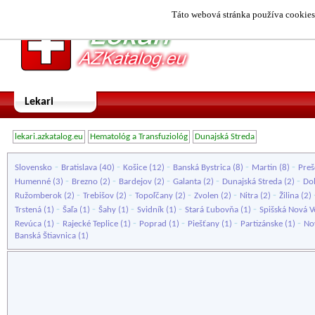
Táto webová stránka používa cookies.
Lekari
lekari.azkatalog.eu
Hematológ a Transfuziológ
Dunajská Streda
-
-
-
-
-
Slovensko
Bratislava
(40)
Košice
(12)
Banská Bystrica
(8)
Martin
(8)
Preš
-
-
-
-
-
Humenné
(3)
Brezno
(2)
Bardejov
(2)
Galanta
(2)
Dunajská Streda
(2)
Do
-
-
-
-
-
Ružomberok
(2)
Trebišov
(2)
Topoľčany
(2)
Zvolen
(2)
Nitra
(2)
Žilina
(2)
-
-
-
-
-
Trstená
(1)
Šaľa
(1)
Šahy
(1)
Svidník
(1)
Stará Ľubovňa
(1)
Spišská Nová V
-
-
-
-
-
Revúca
(1)
Rajecké Teplice
(1)
Poprad
(1)
Piešťany
(1)
Partizánske
(1)
No
Banská Štiavnica
(1)