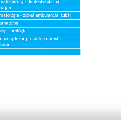
matochirurg - dentoalveolárna
rurgia
matológia - zubná ambulancia, zubár
aumatológ
lóg - urológia
obecný lekár pre deti a dorast -
iater