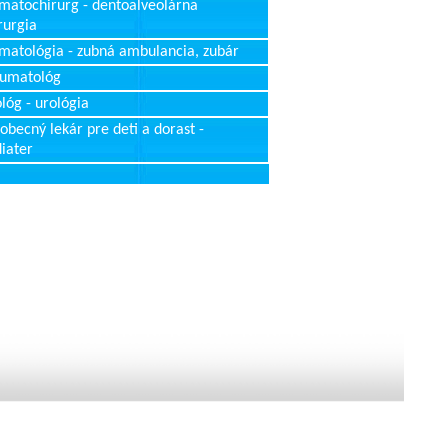
matochirurg - dentoalveolárna
rurgia
matológia - zubná ambulancia, zubár
aumatológ
lóg - urológia
obecný lekár pre deti a dorast -
iater