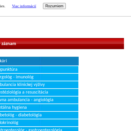
ies.
Viac informácií
vateľ
 záznam
kári
upunktúra
rgológ - imunológ
ulancia klinickej výživy
stéziológia a resuscitácia
vna ambulancia - angiológia
tálna hygiena
betológ - diabetológia
okrinológ
troenterológ - gastroenterológia