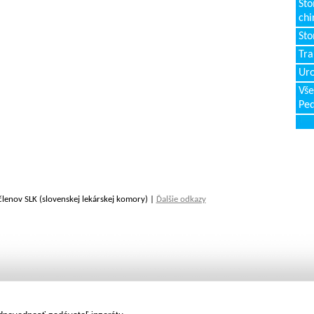
Sto
chi
Sto
Tr
Uro
Vše
Ped
členov SLK (slovenskej lekárskej komory) |
Ďalšie odkazy