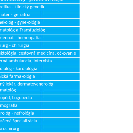
etika - klinický genetik
iater - geriatria
ekológ - gynekológia
atológ a Transfuziológ
meopat - homeopatia
rurg - chirurgia
ektológia, cestovná medicína, očkovanie
erná ambulancia, internista
diológ - kardiológia
nická farmakológia
ný lekár, dermatovenerológ,
rmatológ
opéd, Logopédia
mografia
rológ - nefrológia
rčená špecializácia
rochirurg