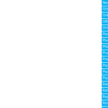
Neu
Očn
Onk
ORL
Ort
Ped
Pla
Pľú
Pra
Pra
Psy
Psy
Psy
Rád
Reh
Re
Re