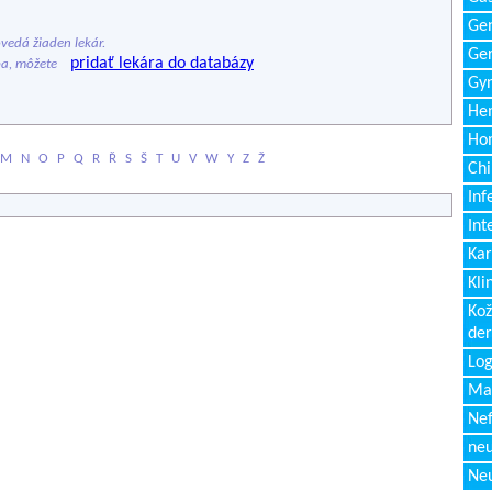
Gen
edá žiaden lekár.
Ger
pridať lekára do databázy
ba, môžete
Gyn
Hem
Ho
M
N
O
P
Q
R
Ř
S
Š
T
U
V
W
Y
Z
Ž
Chi
Inf
Int
Kar
Kli
Kož
de
Log
Ma
Nef
neu
Neu