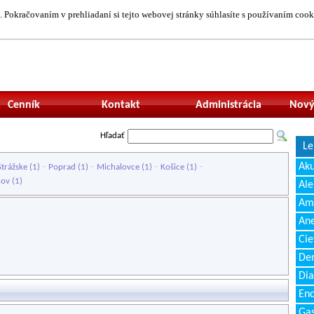
 Pokračovaním v prehliadaní si tejto webovej stránky súhlasíte s používaním cook
Neprihlásený uží
Cenník
Kontakt
Administrácia
Nový
Hľadať
Le
-
-
-
-
Ak
Strážske
(1)
Poprad
(1)
Michalovce
(1)
Košice
(1)
nov
(1)
Ale
Amb
Ane
Cie
Den
Dia
End
Gas