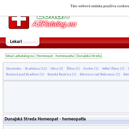
Táto webová stránka používa cookies.
Lekari
lekari.azkatalog.eu
Homeopat - homeopatia
Dunajská Streda
-
-
-
-
-
-
Slovensko
Bratislava
(15)
Nitra
(3)
Žilina
(1)
Zvolen
(1)
Veľké Úľany
(1)
-
-
-
Brezová pod Bradlom
(1)
Banská Bystrica
(1)
Bánovce nad Bebravou
(1)
Bá
Dunajská Streda Homeopat - homeopatia