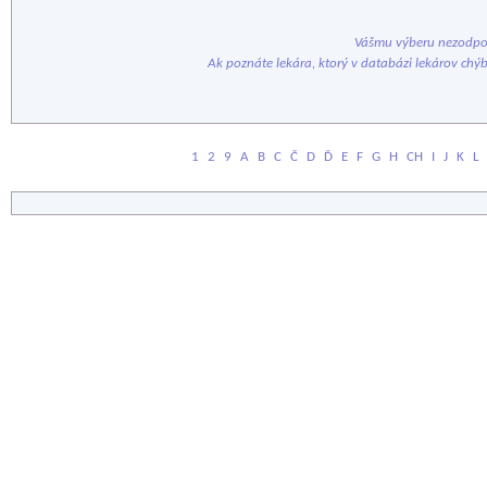
Vášmu výberu nezodpov
Ak poznáte lekára, ktorý v databázi lekárov chý
1
2
9
A
B
C
Č
D
Ď
E
F
G
H
CH
I
J
K
L