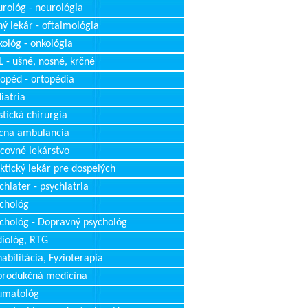
rológ - neurológia
ý lekár - oftalmológia
ológ - onkológia
 - ušné, nosné, krčné
opéd - ortopédia
iatria
stická chirurgia
cna ambulancia
covné lekárstvo
ktický lekár pre dospelých
chiater - psychiatria
chológ
chológ - Dopravný psychológ
iológ, RTG
abilitácia, Fyzioterapia
produkčná medicína
umatológ