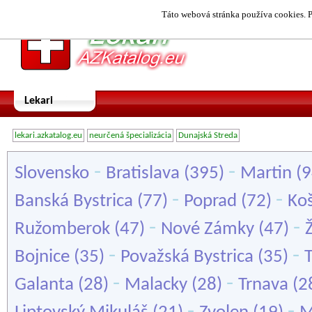
Táto webová stránka používa cookies. P
Lekari
lekari.azkatalog.eu
neurčená špecializácia
Dunajská Streda
-
-
Slovensko
Bratislava
(395)
Martin
(9
-
-
Banská Bystrica
(77)
Poprad
(72)
Koš
-
-
Ružomberok
(47)
Nové Zámky
(47)
Ž
-
-
Bojnice
(35)
Považská Bystrica
(35)
-
-
Galanta
(28)
Malacky
(28)
Trnava
(2
-
-