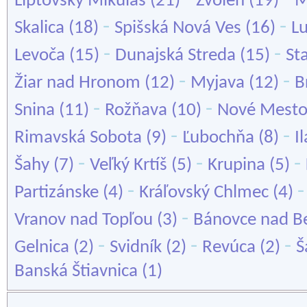
Liptovský Mikuláš
(21)
Zvolen
(19)
M
-
-
Skalica
(18)
Spišská Nová Ves
(16)
L
-
-
Levoča
(15)
Dunajská Streda
(15)
St
-
-
Žiar nad Hronom
(12)
Myjava
(12)
B
-
-
Snina
(11)
Rožňava
(10)
Nové Mesto
-
-
Rimavská Sobota
(9)
Ľubochňa
(8)
I
-
-
-
Šahy
(7)
Veľký Krtíš
(5)
Krupina
(5)
-
Partizánske
(4)
Kráľovský Chlmec
(4)
-
Vranov nad Topľou
(3)
Bánovce nad B
-
-
-
Gelnica
(2)
Svidník
(2)
Revúca
(2)
Š
Banská Štiavnica
(1)