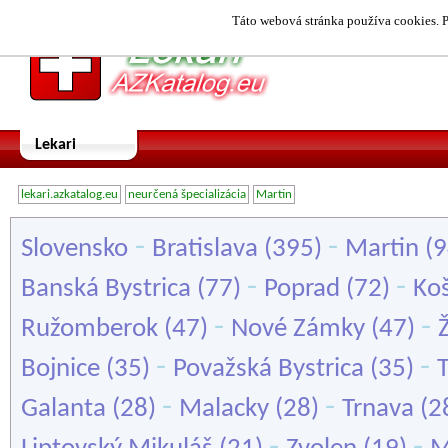
Táto webová stránka používa cookies. P
Lekari
lekari.azkatalog.eu
neurčená špecializácia
Martin
-
-
Slovensko
Bratislava
(395)
Martin
(9
-
-
Banská Bystrica
(77)
Poprad
(72)
Koš
-
-
Ružomberok
(47)
Nové Zámky
(47)
Ž
-
-
Bojnice
(35)
Považská Bystrica
(35)
-
-
Galanta
(28)
Malacky
(28)
Trnava
(2
-
-