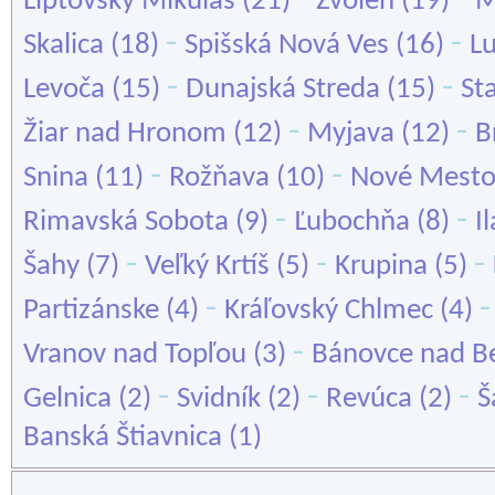
Liptovský Mikuláš
(21)
Zvolen
(19)
M
-
-
Skalica
(18)
Spišská Nová Ves
(16)
L
-
-
Levoča
(15)
Dunajská Streda
(15)
St
-
-
Žiar nad Hronom
(12)
Myjava
(12)
B
-
-
Snina
(11)
Rožňava
(10)
Nové Mesto
-
-
Rimavská Sobota
(9)
Ľubochňa
(8)
I
-
-
-
Šahy
(7)
Veľký Krtíš
(5)
Krupina
(5)
-
Partizánske
(4)
Kráľovský Chlmec
(4)
-
Vranov nad Topľou
(3)
Bánovce nad B
-
-
-
Gelnica
(2)
Svidník
(2)
Revúca
(2)
Š
Banská Štiavnica
(1)