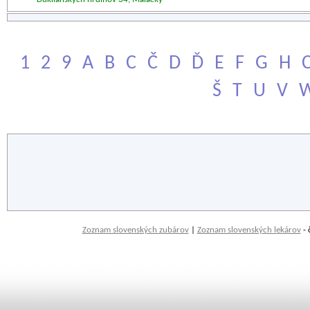
1
2
9
A
B
C
Č
D
Ď
E
F
G
H
Š
T
U
V
Zoznam slovenských zubárov
|
Zoznam slovenských lekárov
- 