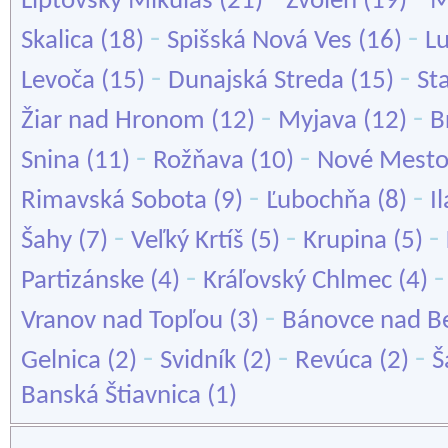
Liptovský Mikuláš
(21)
Zvolen
(19)
M
-
-
Skalica
(18)
Spišská Nová Ves
(16)
L
-
-
Levoča
(15)
Dunajská Streda
(15)
St
-
-
Žiar nad Hronom
(12)
Myjava
(12)
B
-
-
Snina
(11)
Rožňava
(10)
Nové Mesto
-
-
Rimavská Sobota
(9)
Ľubochňa
(8)
I
-
-
-
Šahy
(7)
Veľký Krtíš
(5)
Krupina
(5)
-
Partizánske
(4)
Kráľovský Chlmec
(4)
-
Vranov nad Topľou
(3)
Bánovce nad B
-
-
-
Gelnica
(2)
Svidník
(2)
Revúca
(2)
Š
Banská Štiavnica
(1)