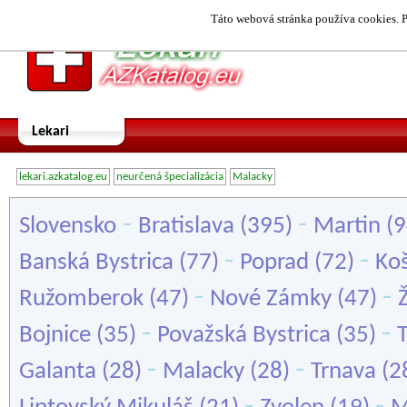
Táto webová stránka používa cookies. P
Lekari
lekari.azkatalog.eu
neurčená špecializácia
Malacky
-
-
Slovensko
Bratislava
(395)
Martin
(9
-
-
Banská Bystrica
(77)
Poprad
(72)
Koš
-
-
Ružomberok
(47)
Nové Zámky
(47)
Ž
-
-
Bojnice
(35)
Považská Bystrica
(35)
-
-
Galanta
(28)
Malacky
(28)
Trnava
(2
-
-