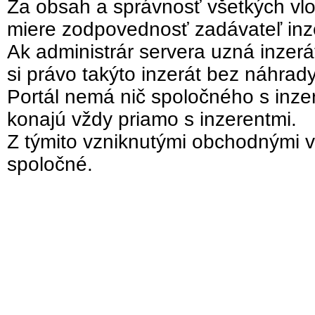
Za obsah a správnosť všetkých vlo
miere zodpovednosť zadávateľ inz
Ak administrár servera uzná inzer
si právo takýto inzerát bez náhrad
Portál nemá nič spoločného s inzer
konajú vždy priamo s inzerentmi.
Z týmito vzniknutými obchodnými v
spoločné.