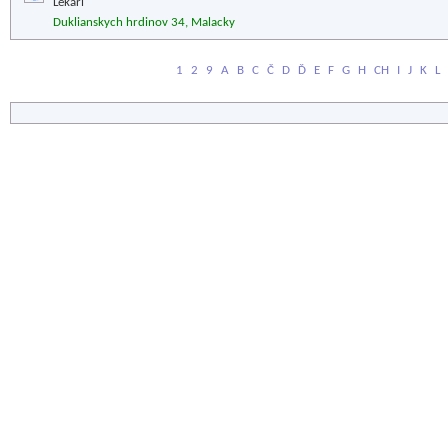
Lekári
Duklianskych hrdinov 34, Malacky
1
2
9
A
B
C
Č
D
Ď
E
F
G
H
CH
I
J
K
L