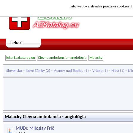
Táto webová stránka používa cookies. P
Lekari
lekari.azkatalog.eu
Cievna ambulancia - angiológia
Malacky
-
-
-
-
-
Slovensko
Nové Zámky
(2)
Vranov nad Topľou
(1)
Vráble
(1)
Nitra
(1)
Mi
Malacky Cievna ambulancia - angiológia
MUDr. Miloslav Frič