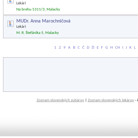
Lekári
Na brehu 5311/3, Malacky
MUDr. Anna Marochničová
Lekári
M. R. Štefánika 5, Malacky
1
2
9
A
B
C
Č
D
Ď
E
F
G
H
CH
I
J
K
L
Zoznam slovenských zubárov
|
Zoznam slovenských lekárov
- 