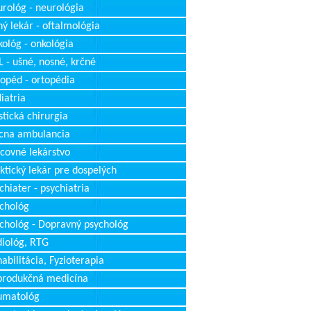
rológ - neurológia
ý lekár - oftalmológia
ológ - onkológia
 - ušné, nosné, krčné
opéd - ortopédia
iatria
stická chirurgia
cna ambulancia
covné lekárstvo
ktický lekár pre dospelých
chiater - psychiatria
chológ
chológ - Dopravný psychológ
iológ, RTG
abilitácia, Fyzioterapia
produkčná medicína
umatológ