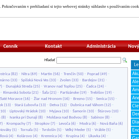
 Pokračovaním v prehliadaní si tejto webovej stránky súhlasíte s používaním cook
Neprihlásený uží
Cenník
Kontakt
Administrácia
Nový
Hľadať
Le
-
-
-
-
-
Ak
strica
(82)
Nitra
(69)
Martin
(56)
Trenčín
(50)
Poprad
(49)
-
-
-
-
márno
(33)
Spišská Nová Ves
(33)
Zvolen
(33)
Bardejov
(31)
Ale
-
-
-
-
7)
Dunajská Streda
(25)
Vranov nad Topľou
(25)
Čadca
(24)
Amb
-
-
-
-
-
)
Rimavská Sobota
(21)
Šaľa
(21)
Partizánske
(19)
Trebišov
(19)
Ane
-
-
-
-
Zlaté Moravce
(16)
Žiar nad Hronom
(16)
Brezno
(15)
Senica
(15)
-
-
-
-
ok
(13)
Stará Ľubovňa
(13)
Detva
(12)
Dubnica nad Váhom
(12)
Cie
-
-
-
-
-
(10)
Liptovský Hrádok
(10)
Myjava
(10)
Šamorín
(10)
Štúrovo
(10)
Den
-
-
-
-
a
(8)
Ivanka pri Dunaji
(8)
Moldava nad Bodvou
(8)
Sabinov
(8)
Dia
-
-
-
-
-
7)
Krompachy
(7)
Stropkov
(7)
Levoča
(6)
Modra
(6)
Nová Baňa
(6)
-
-
-
-
-
Nováky
(5)
Tornaľa
(5)
Tvrdošín
(5)
Veľký Meder
(5)
Vráble
(5)
End
-
-
-
-
-
lová
(4)
Kolárovo
(4)
Kremnica
(4)
Krupina
(4)
Likavka
(4)
Gas