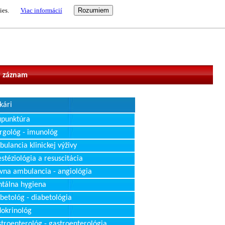
ies.
Viac informácií
vateľ
 záznam
kári
upunktúra
rgológ - imunológ
ulancia klinickej výživy
stéziológia a resuscitácia
vna ambulancia - angiológia
tálna hygiena
betológ - diabetológia
okrinológ
troenterológ - gastroenterológia