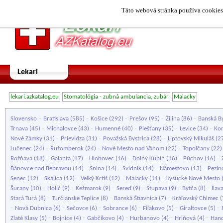
Táto webová stránka používa cookies.
Lekari
lekari.azkatalog.eu
Stomatológia - zubná ambulancia, zubár
Malacky
-
-
-
-
-
Slovensko
Bratislava
(585)
Košice
(292)
Prešov
(95)
Žilina
(86)
Banská By
-
-
-
-
-
Trnava
(45)
Michalovce
(43)
Humenné
(40)
Piešťany
(35)
Levice
(34)
Ko
-
-
-
Nové Zámky
(31)
Prievidza
(31)
Považská Bystrica
(28)
Liptovský Mikuláš
(2
-
-
-
Lučenec
(24)
Ružomberok
(24)
Nové Mesto nad Váhom
(22)
Topoľčany
(22
-
-
-
-
-
Rožňava
(18)
Galanta
(17)
Hlohovec
(16)
Dolný Kubín
(16)
Púchov
(16)
-
-
-
-
Bánovce nad Bebravou
(14)
Snina
(14)
Svidník
(14)
Námestovo
(13)
Pezin
-
-
-
-
Senec
(12)
Skalica
(12)
Veľký Krtíš
(12)
Malacky
(11)
Kysucké Nové Mesto
-
-
-
-
-
-
Šurany
(10)
Holíč
(9)
Kežmarok
(9)
Sereď
(9)
Stupava
(9)
Bytča
(8)
Ilav
-
-
-
Stará Turá
(8)
Turčianske Teplice
(8)
Banská Štiavnica
(7)
Kráľovský Chlmec
(
-
-
-
-
-
-
Nová Dubnica
(6)
Sečovce
(6)
Sobrance
(6)
Fiľakovo
(5)
Giraltovce
(5)
-
-
-
-
-
Zlaté Klasy
(5)
Bojnice
(4)
Gabčíkovo
(4)
Hurbanovo
(4)
Hriňová
(4)
Hand