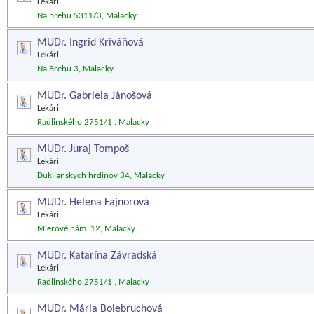
Lekári
Na brehu 5311/3, Malacky
MUDr. Ingrid Kriváňová
Lekári
Na Brehu 3, Malacky
MUDr. Gabriela Jánošová
Lekári
Radlinského 2751/1 , Malacky
MUDr. Juraj Tompoš
Lekári
Duklianskych hrdinov 34, Malacky
MUDr. Helena Fajnorová
Lekári
Mierové nám. 12, Malacky
MUDr. Katarína Závradská
Lekári
Radlinského 2751/1 , Malacky
MUDr. Mária Bolebruchová