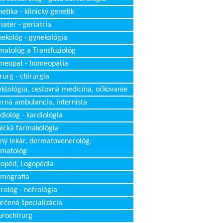
etika - klinický genetik
iater - geriatria
ekológ - gynekológia
atológ a Transfuziológ
meopat - homeopatia
rurg - chirurgia
ektológia, cestovná medicína, očkovanie
erná ambulancia, internista
diológ - kardiológia
nická farmakológia
ný lekár, dermatovenerológ,
rmatológ
opéd, Logopédia
mografia
rológ - nefrológia
rčená špecializácia
rochirurg