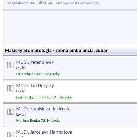
-
-
Medzilaborce
(4)
Nižná
(4)
Všechny města dle abecedy
Malacky Stomatológia - zubná ambulancia, zubár
MUDr. Peter Slávik
Lekári
Na brehu 5311/3, Malacky
MUDr. Ján Dekyský
Lekári
Duklianskych hrdinov 34, Malacky
MUDr. Stanislava Bakičová
Lekári
Martina Benku 72, Malacky
MUDr. Jaroslava Harmatová