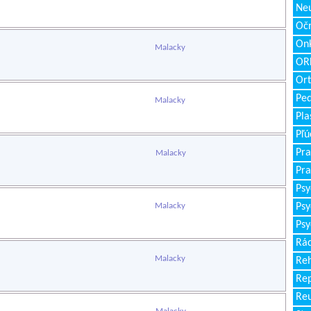
Neu
Očn
Onk
Malacky
ORL
Ort
Ped
Malacky
Pla
Pľú
Pra
Malacky
Pra
Psy
Malacky
Psy
Psy
Rád
Malacky
Reh
Re
Re