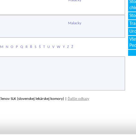
Malacky
Sto
chi
Sto
Malacky
Tr
Uro
Vše
Ped
M
N
O
P
Q
R
Ř
S
Š
T
U
V
W
Y
Z
Ž
členov SLK (slovenskej lekárskej komory) |
Ďalšie odkazy