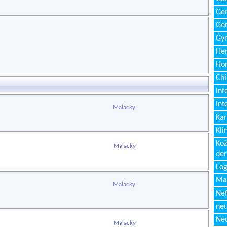
Gen
Ger
Gyn
Hem
Ho
Chi
Inf
Int
Malacky
Kar
Kli
Kož
Malacky
de
Log
Ma
Malacky
Nef
neu
Neu
Malacky