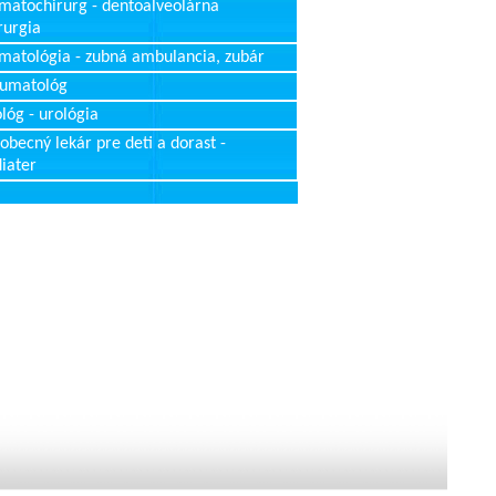
matochirurg - dentoalveolárna
rurgia
matológia - zubná ambulancia, zubár
aumatológ
lóg - urológia
obecný lekár pre deti a dorast -
iater