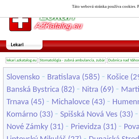
Táto webová stránka používa cookies. P
Lekari
lekari.azkatalog.eu
Stomatológia - zubná ambulancia, zubár
Dubnica nad Váh
-
-
Slovensko
Bratislava
(585)
Košice
(2
-
-
Banská Bystrica
(82)
Nitra
(69)
Mart
-
-
Trnava
(45)
Michalovce
(43)
Humen
-
Komárno
(33)
Spišská Nová Ves
(33)
-
-
Nové Zámky
(31)
Prievidza
(31)
Pova
-