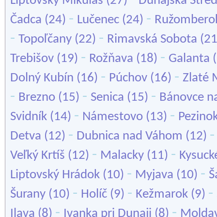
Liptovský Mikuláš
(27)
Dunajská Stre
-
-
Čadca
(24)
Lučenec
(24)
Ružombero
-
-
Topoľčany
(22)
Rimavská Sobota
(2
-
-
Trebišov
(19)
Rožňava
(18)
Galanta
(
-
-
Dolný Kubín
(16)
Púchov
(16)
Zlaté
-
-
-
Brezno
(15)
Senica
(15)
Bánovce n
-
-
Svidník
(14)
Námestovo
(13)
Pezino
-
Detva
(12)
Dubnica nad Váhom
(12)
-
-
Veľký Krtíš
(12)
Malacky
(11)
Kysuck
-
-
Liptovský Hrádok
(10)
Myjava
(10)
Š
-
-
-
Šurany
(10)
Holíč
(9)
Kežmarok
(9)
-
-
Ilava
(8)
Ivanka pri Dunaji
(8)
Molda