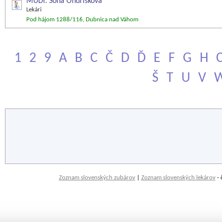
MUDr. Soňa Ondrišková
Lekári
Pod hájom 1288/116, Dubnica nad Váhom
1
2
9
A
B
C
Č
D
Ď
E
F
G
H
Š
T
U
V
Zoznam slovenských zubárov
|
Zoznam slovenských lekárov
- 