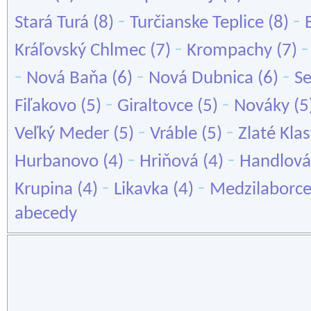
-
-
Stará Turá
(8)
Turčianske Teplice
(8)
-
Kráľovský Chlmec
(7)
Krompachy
(7)
-
-
-
Nová Baňa
(6)
Nová Dubnica
(6)
S
-
-
Fiľakovo
(5)
Giraltovce
(5)
Nováky
(5
-
-
Veľký Meder
(5)
Vráble
(5)
Zlaté Kla
-
-
Hurbanovo
(4)
Hriňová
(4)
Handlová
-
-
Krupina
(4)
Likavka
(4)
Medzilaborc
abecedy