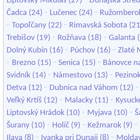
Liptovský Mikuláš
(27)
Dunajská Stre
-
-
Čadca
(24)
Lučenec
(24)
Ružombero
-
-
Topoľčany
(22)
Rimavská Sobota
(2
-
-
Trebišov
(19)
Rožňava
(18)
Galanta
(
-
-
Dolný Kubín
(16)
Púchov
(16)
Zlaté
-
-
-
Brezno
(15)
Senica
(15)
Bánovce n
-
-
Svidník
(14)
Námestovo
(13)
Pezino
-
Detva
(12)
Dubnica nad Váhom
(12)
-
-
Veľký Krtíš
(12)
Malacky
(11)
Kysuck
-
-
Liptovský Hrádok
(10)
Myjava
(10)
Š
-
-
-
Šurany
(10)
Holíč
(9)
Kežmarok
(9)
-
-
Ilava
(8)
Ivanka pri Dunaji
(8)
Molda