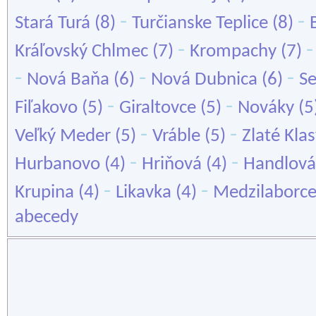
-
-
Stará Turá
(8)
Turčianske Teplice
(8)
-
Kráľovský Chlmec
(7)
Krompachy
(7)
-
-
-
Nová Baňa
(6)
Nová Dubnica
(6)
S
-
-
Fiľakovo
(5)
Giraltovce
(5)
Nováky
(5
-
-
Veľký Meder
(5)
Vráble
(5)
Zlaté Kla
-
-
Hurbanovo
(4)
Hriňová
(4)
Handlová
-
-
Krupina
(4)
Likavka
(4)
Medzilaborc
abecedy