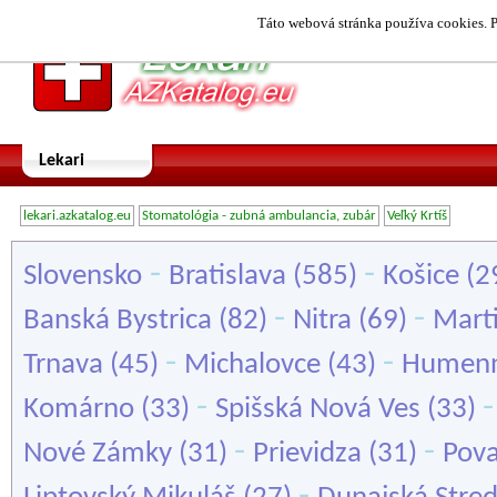
Táto webová stránka používa cookies. P
Lekari
lekari.azkatalog.eu
Stomatológia - zubná ambulancia, zubár
Veľký Krtíš
-
-
Slovensko
Bratislava
(585)
Košice
(2
-
-
Banská Bystrica
(82)
Nitra
(69)
Mart
-
-
Trnava
(45)
Michalovce
(43)
Humen
-
Komárno
(33)
Spišská Nová Ves
(33)
-
-
Nové Zámky
(31)
Prievidza
(31)
Pova
-