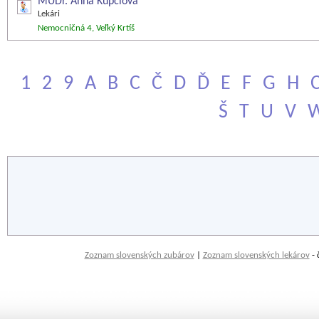
MUDr. Anna Kupčiová
Lekári
Nemocničná 4, Veľký Krtíš
1
2
9
A
B
C
Č
D
Ď
E
F
G
H
Š
T
U
V
Zoznam slovenských zubárov
|
Zoznam slovenských lekárov
- 