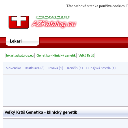
Táto webová stránka používa cookies. P
Lekari
lekari.azkatalog.eu
Genetika - klinický genetik
Veľký Krtíš
-
-
-
-
Slovensko
Bratislava
(6)
Trnava
(1)
Trenčín
(1)
Dunajská Streda
(1)
Veľký Krtíš Genetika - klinický genetik