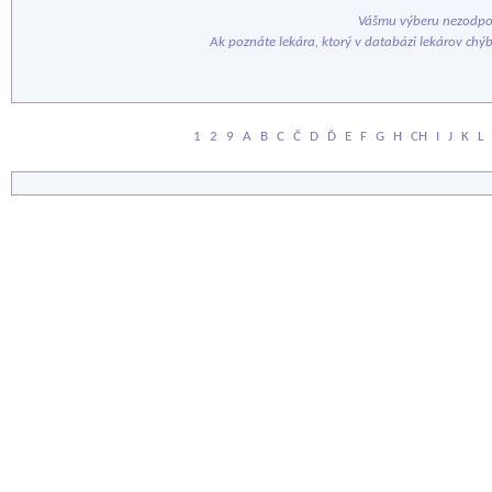
Vášmu výberu nezodpov
Ak poznáte lekára, ktorý v databázi lekárov chý
1
2
9
A
B
C
Č
D
Ď
E
F
G
H
CH
I
J
K
L