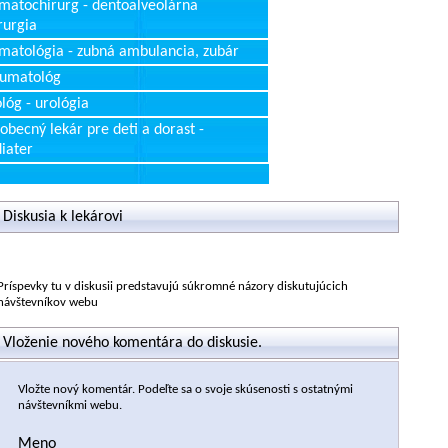
matochirurg - dentoalveolárna
rurgia
matológia - zubná ambulancia, zubár
aumatológ
lóg - urológia
obecný lekár pre deti a dorast -
iater
Diskusia k lekárovi
Príspevky tu v diskusii predstavujú súkromné názory diskutujúcich
návštevníkov webu
Vloženie nového komentára do diskusie.
Vložte nový komentár. Podeľte sa o svoje skúsenosti s ostatnými
návštevníkmi webu.
Meno