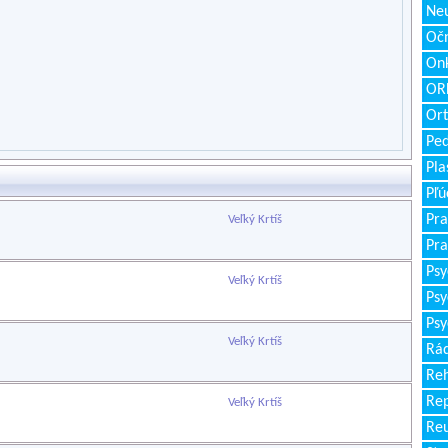
Neu
Očn
Onk
ORL
Ort
Ped
Pla
Pľú
Pra
Veľký Krtíš
Pra
Psy
Veľký Krtíš
Psy
Psy
Veľký Krtíš
Rád
Reh
Re
Veľký Krtíš
Re