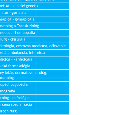
etika - klinický genetik
iater - geriatria
ekológ - gynekológia
atológ a Transfuziológ
meopat - homeopatia
rurg - chirurgia
ektológia, cestovná medicína, očkovanie
erná ambulancia, internista
diológ - kardiológia
nická farmakológia
ný lekár, dermatovenerológ,
rmatológ
opéd, Logopédia
mografia
rológ - nefrológia
rčená špecializácia
rochirurg