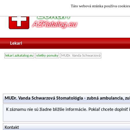
Táto webová stránka používa cookies.
Lekari
lekari.azkatalog.eu
všetky ponuky
MUDr. Vanda Schwarzová
MUDr. Vanda Schwarzová Stomatológia - zubná ambulancia, zub
K záznamu nie sú žiadne bližšie informácie. Pokiaľ chcete doplniť
Kontakt