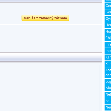
Gen
Ger
Gyn
Hem
Ho
Chi
Inf
Int
Kar
Kli
Kož
de
Log
Ma
Nef
neu
Neu