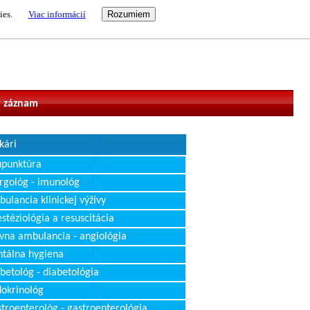
ies.
Viac informácií
vateľ
 záznam
kári
upunktúra
rgológ - imunológ
ulancia klinickej výživy
stéziológia a resuscitácia
vna ambulancia - angiológia
tálna hygiena
betológ - diabetológia
okrinológ
troenterológ - gastroenterológia