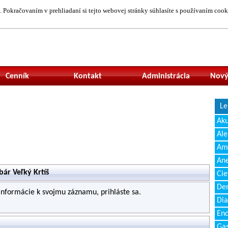
 Pokračovaním v prehliadaní si tejto webovej stránky súhlasíte s používaním cook
Neprihlásený uží
Cenník
Kontakt
Administrácia
Nový
Le
Ak
Ale
Amb
Ane
ár Veľký Krtíš
Cie
Den
 informácie k svojmu záznamu, prihláste sa.
Dia
End
Gas