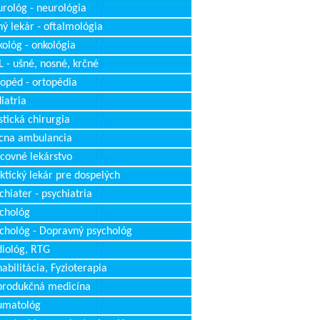
rológ - neurológia
ý lekár - oftalmológia
ológ - onkológia
 - ušné, nosné, krčné
opéd - ortopédia
iatria
stická chirurgia
cna ambulancia
covné lekárstvo
ktický lekár pre dospelých
chiater - psychiatria
chológ
chológ - Dopravný psychológ
iológ, RTG
abilitácia, Fyzioterapia
produkčná medicína
umatológ