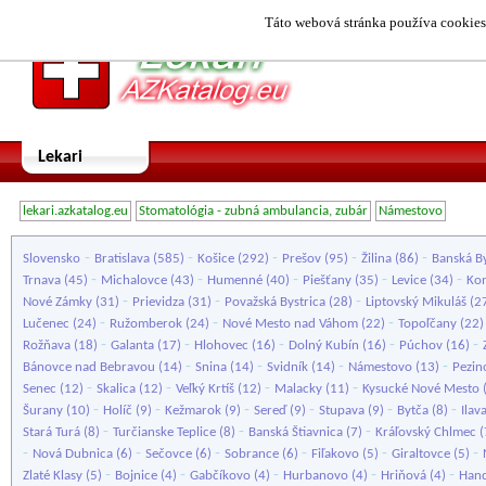
Táto webová stránka používa cookies.
Lekari
lekari.azkatalog.eu
Stomatológia - zubná ambulancia, zubár
Námestovo
-
-
-
-
-
Slovensko
Bratislava
(585)
Košice
(292)
Prešov
(95)
Žilina
(86)
Banská By
-
-
-
-
-
Trnava
(45)
Michalovce
(43)
Humenné
(40)
Piešťany
(35)
Levice
(34)
Ko
-
-
-
Nové Zámky
(31)
Prievidza
(31)
Považská Bystrica
(28)
Liptovský Mikuláš
(2
-
-
-
Lučenec
(24)
Ružomberok
(24)
Nové Mesto nad Váhom
(22)
Topoľčany
(22
-
-
-
-
-
Rožňava
(18)
Galanta
(17)
Hlohovec
(16)
Dolný Kubín
(16)
Púchov
(16)
-
-
-
-
Bánovce nad Bebravou
(14)
Snina
(14)
Svidník
(14)
Námestovo
(13)
Pezin
-
-
-
-
Senec
(12)
Skalica
(12)
Veľký Krtíš
(12)
Malacky
(11)
Kysucké Nové Mesto
-
-
-
-
-
-
Šurany
(10)
Holíč
(9)
Kežmarok
(9)
Sereď
(9)
Stupava
(9)
Bytča
(8)
Ilav
-
-
-
Stará Turá
(8)
Turčianske Teplice
(8)
Banská Štiavnica
(7)
Kráľovský Chlmec
(
-
-
-
-
-
-
Nová Dubnica
(6)
Sečovce
(6)
Sobrance
(6)
Fiľakovo
(5)
Giraltovce
(5)
-
-
-
-
-
Zlaté Klasy
(5)
Bojnice
(4)
Gabčíkovo
(4)
Hurbanovo
(4)
Hriňová
(4)
Hand