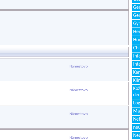
Gen
Ger
Gyn
Hem
Ho
Chi
Inf
Int
Námestovo
Kar
Kli
Kož
Námestovo
de
Log
Ma
Námestovo
Nef
neu
Neu
Námestovo