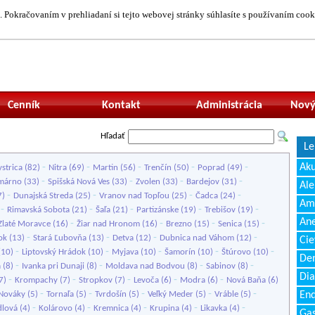
 Pokračovaním v prehliadaní si tejto webovej stránky súhlasíte s používaním cook
Neprihlásený uží
Cenník
Kontakt
Administrácia
Nový
Hľadať
Le
-
-
-
-
-
Ak
strica
(82)
Nitra
(69)
Martin
(56)
Trenčín
(50)
Poprad
(49)
-
-
-
-
márno
(33)
Spišská Nová Ves
(33)
Zvolen
(33)
Bardejov
(31)
Ale
-
-
-
-
7)
Dunajská Streda
(25)
Vranov nad Topľou
(25)
Čadca
(24)
Amb
-
-
-
-
-
)
Rimavská Sobota
(21)
Šaľa
(21)
Partizánske
(19)
Trebišov
(19)
Ane
-
-
-
-
Zlaté Moravce
(16)
Žiar nad Hronom
(16)
Brezno
(15)
Senica
(15)
-
-
-
-
ok
(13)
Stará Ľubovňa
(13)
Detva
(12)
Dubnica nad Váhom
(12)
Cie
-
-
-
-
-
(10)
Liptovský Hrádok
(10)
Myjava
(10)
Šamorín
(10)
Štúrovo
(10)
Den
-
-
-
-
a
(8)
Ivanka pri Dunaji
(8)
Moldava nad Bodvou
(8)
Sabinov
(8)
Dia
-
-
-
-
-
7)
Krompachy
(7)
Stropkov
(7)
Levoča
(6)
Modra
(6)
Nová Baňa
(6)
-
-
-
-
-
Nováky
(5)
Tornaľa
(5)
Tvrdošín
(5)
Veľký Meder
(5)
Vráble
(5)
End
-
-
-
-
-
lová
(4)
Kolárovo
(4)
Kremnica
(4)
Krupina
(4)
Likavka
(4)
Gas