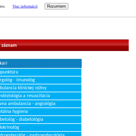
ies.
Viac informácií
vateľ
 záznam
kári
upunktúra
rgológ - imunológ
ulancia klinickej výživy
stéziológia a resuscitácia
vna ambulancia - angiológia
tálna hygiena
betológ - diabetológia
okrinológ
troenterológ - gastroenterológia