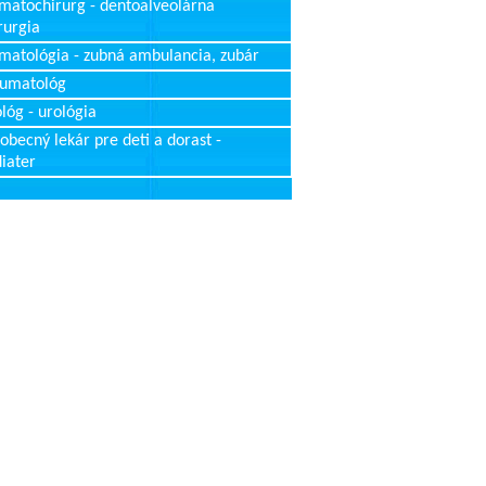
matochirurg - dentoalveolárna
rurgia
matológia - zubná ambulancia, zubár
aumatológ
lóg - urológia
obecný lekár pre deti a dorast -
iater