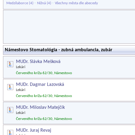
-
-
Medzilaborce
(4)
Nižná
(4)
Všechny města dle abecedy
Námestovo Stomatológia - zubná ambulancia, zubár
MUDr. Slávka Mešková
Lekári
Červeného kríža 62/30, Námestovo
MUDr. Dagmar Lazovská
Lekári
Červeného kríža 62/30, Námestovo
MUDr. Miloslav Matejčík
Lekári
Červeného kríža 62/30, Námestovo
MUDr. Juraj Revaj