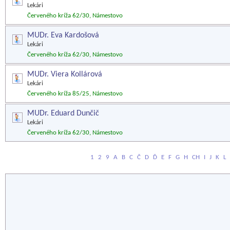
Lekári
Červeného kríža 62/30, Námestovo
MUDr. Eva Kardošová
Lekári
Červeného kríža 62/30, Námestovo
MUDr. Viera Kollárová
Lekári
Červeného kríža 85/25, Námestovo
MUDr. Eduard Dunčič
Lekári
Červeného kríža 62/30, Námestovo
1
2
9
A
B
C
Č
D
Ď
E
F
G
H
CH
I
J
K
L