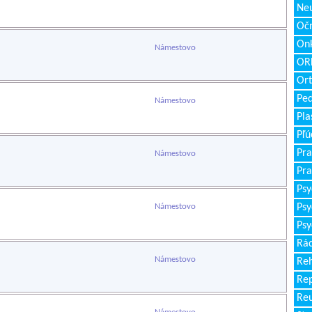
Neu
Očn
Onk
Námestovo
ORL
Ort
Ped
Námestovo
Pla
Pľú
Pra
Námestovo
Pra
Psy
Námestovo
Psy
Psy
Rád
Námestovo
Reh
Re
Re