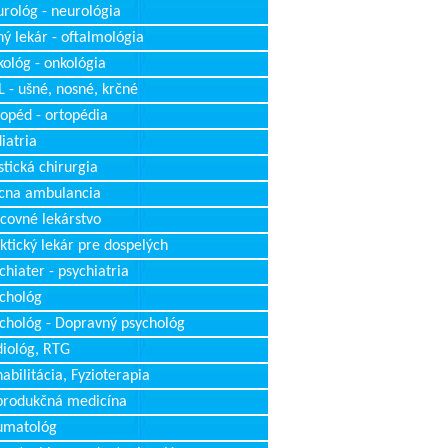
rológ - neurológia
ý lekár - oftalmológia
ológ - onkológia
 - ušné, nosné, krčné
opéd - ortopédia
iatria
stická chirurgia
cna ambulancia
covné lekárstvo
ktický lekár pre dospelých
chiater - psychiatria
chológ
chológ - Dopravný psychológ
iológ, RTG
abilitácia, Fyzioterapia
produkčná medicína
umatológ