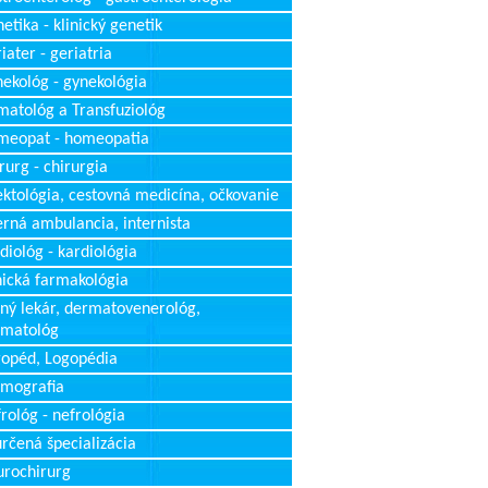
etika - klinický genetik
iater - geriatria
ekológ - gynekológia
atológ a Transfuziológ
meopat - homeopatia
rurg - chirurgia
ektológia, cestovná medicína, očkovanie
erná ambulancia, internista
diológ - kardiológia
nická farmakológia
ný lekár, dermatovenerológ,
rmatológ
opéd, Logopédia
mografia
rológ - nefrológia
rčená špecializácia
rochirurg