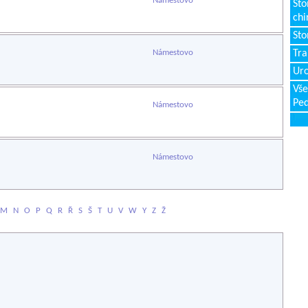
Námestovo
Sto
chi
Sto
Námestovo
Tr
Uro
Vše
Ped
Námestovo
Námestovo
M
N
O
P
Q
R
Ř
S
Š
T
U
V
W
Y
Z
Ž