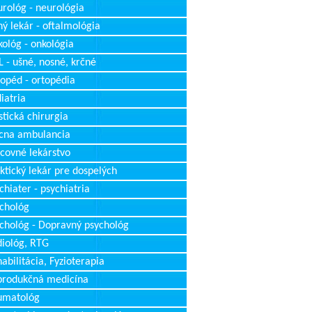
rológ - neurológia
ý lekár - oftalmológia
ológ - onkológia
 - ušné, nosné, krčné
opéd - ortopédia
iatria
stická chirurgia
cna ambulancia
covné lekárstvo
ktický lekár pre dospelých
chiater - psychiatria
chológ
chológ - Dopravný psychológ
iológ, RTG
abilitácia, Fyzioterapia
produkčná medicína
umatológ