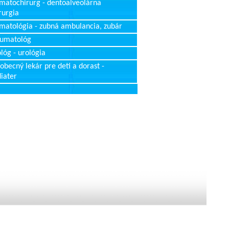
matochirurg - dentoalveolárna
rurgia
matológia - zubná ambulancia, zubár
aumatológ
lóg - urológia
obecný lekár pre deti a dorast -
iater