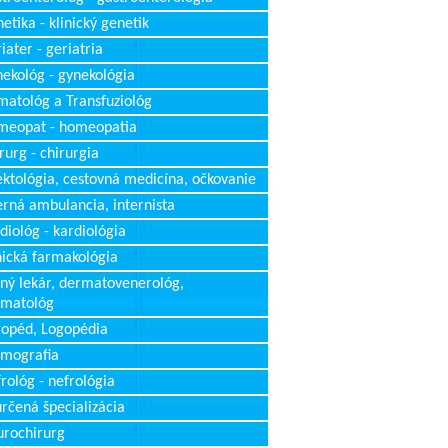
etika - klinický genetik
iater - geriatria
ekológ - gynekológia
atológ a Transfuziológ
meopat - homeopatia
rurg - chirurgia
ektológia, cestovná medicína, očkovanie
erná ambulancia, internista
diológ - kardiológia
nická farmakológia
ný lekár, dermatovenerológ,
rmatológ
opéd, Logopédia
mografia
rológ - nefrológia
rčená špecializácia
rochirurg