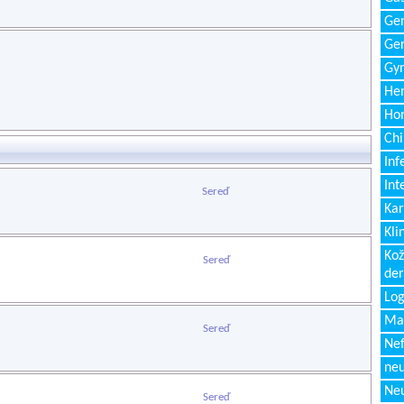
Gen
Ger
Gyn
Hem
Ho
Chi
Inf
Int
Sereď
Kar
Kli
Kož
Sereď
de
Log
Ma
Sereď
Nef
neu
Neu
Sereď