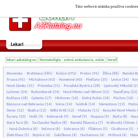
Táto webová stránka používa cookies.
Lekari
lekari.azkatalog.eu
Stomatológia - zubná ambulancia, zubár
Sereď
-
-
-
-
-
Slovensko
Bratislava
(585)
Košice
(292)
Prešov
(95)
Žilina
(86)
Banská By
-
-
-
-
-
Trnava
(45)
Michalovce
(43)
Humenné
(40)
Piešťany
(35)
Levice
(34)
Ko
-
-
-
Nové Zámky
(31)
Prievidza
(31)
Považská Bystrica
(28)
Liptovský Mikuláš
(2
-
-
-
Lučenec
(24)
Ružomberok
(24)
Nové Mesto nad Váhom
(22)
Topoľčany
(22
-
-
-
-
-
Rožňava
(18)
Galanta
(17)
Hlohovec
(16)
Dolný Kubín
(16)
Púchov
(16)
-
-
-
-
Bánovce nad Bebravou
(14)
Snina
(14)
Svidník
(14)
Námestovo
(13)
Pezin
-
-
-
-
Senec
(12)
Skalica
(12)
Veľký Krtíš
(12)
Malacky
(11)
Kysucké Nové Mesto
-
-
-
-
-
-
Šurany
(10)
Holíč
(9)
Kežmarok
(9)
Sereď
(9)
Stupava
(9)
Bytča
(8)
Ilav
-
-
-
Stará Turá
(8)
Turčianske Teplice
(8)
Banská Štiavnica
(7)
Kráľovský Chlmec
(
-
-
-
-
-
-
Nová Dubnica
(6)
Sečovce
(6)
Sobrance
(6)
Fiľakovo
(5)
Giraltovce
(5)
-
-
-
-
-
Zlaté Klasy
(5)
Bojnice
(4)
Gabčíkovo
(4)
Hurbanovo
(4)
Hriňová
(4)
Hand