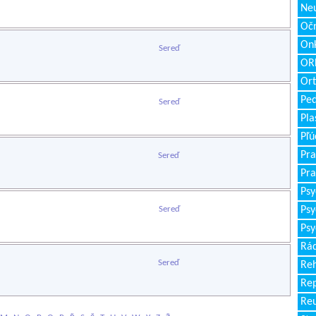
Neu
Očn
Onk
Sereď
ORL
Ort
Ped
Sereď
Pla
Pľú
Pra
Sereď
Pra
Psy
Sereď
Psy
Psy
Rád
Sereď
Reh
Re
Re