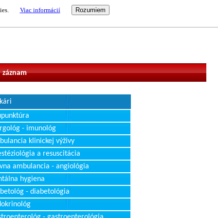
ies.
Viac informácií
vateľ
 záznam
kári
upunktúra
rgológ - imunológ
ulancia klinickej výživy
stéziológia a resuscitácia
vna ambulancia - angiológia
tálna hygiena
betológ - diabetológia
okrinológ
troenterológ - gastroenterológia