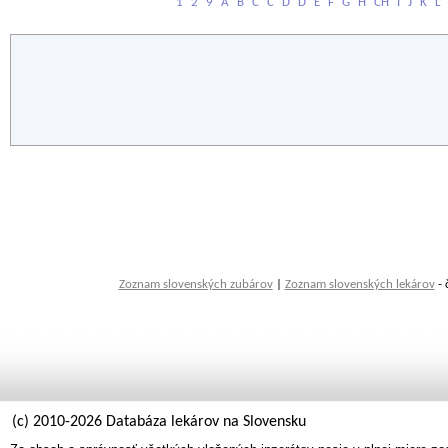
1
2
9
A
B
C
Č
D
Ď
E
F
G
H
CH
I
J
K
L
Zoznam slovenských zubárov
|
Zoznam slovenských lekárov
- 
(c) 2010-2026 Databáza lekárov na Slovensku