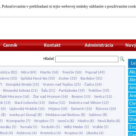
 Pokračovaním v prehliadaní si tejto webovej stránky súhlasíte s používaním cook
Neprihlásený uží
Cenník
Kontakt
Administrácia
Nový
Hľadať
Le
-
-
-
-
-
Ak
strica
(82)
Nitra
(69)
Martin
(56)
Trenčín
(50)
Poprad
(49)
-
-
-
-
márno
(33)
Spišská Nová Ves
(33)
Zvolen
(33)
Bardejov
(31)
Ale
-
-
-
-
7)
Dunajská Streda
(25)
Vranov nad Topľou
(25)
Čadca
(24)
Amb
-
-
-
-
-
)
Rimavská Sobota
(21)
Šaľa
(21)
Partizánske
(19)
Trebišov
(19)
Ane
-
-
-
-
Zlaté Moravce
(16)
Žiar nad Hronom
(16)
Brezno
(15)
Senica
(15)
-
-
-
-
ok
(13)
Stará Ľubovňa
(13)
Detva
(12)
Dubnica nad Váhom
(12)
Cie
-
-
-
-
-
(10)
Liptovský Hrádok
(10)
Myjava
(10)
Šamorín
(10)
Štúrovo
(10)
Den
-
-
-
-
a
(8)
Ivanka pri Dunaji
(8)
Moldava nad Bodvou
(8)
Sabinov
(8)
Dia
-
-
-
-
-
7)
Krompachy
(7)
Stropkov
(7)
Levoča
(6)
Modra
(6)
Nová Baňa
(6)
-
-
-
-
-
Nováky
(5)
Tornaľa
(5)
Tvrdošín
(5)
Veľký Meder
(5)
Vráble
(5)
End
-
-
-
-
-
lová
(4)
Kolárovo
(4)
Kremnica
(4)
Krupina
(4)
Likavka
(4)
Gas