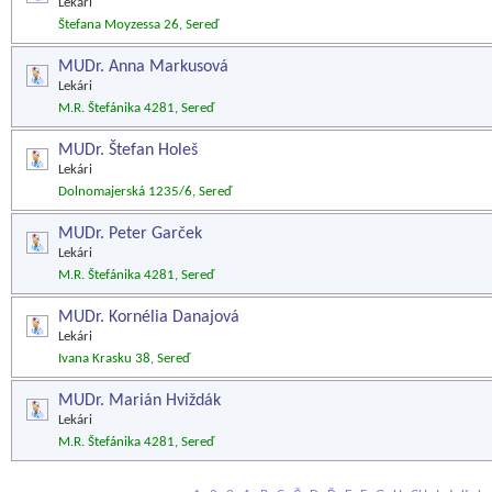
Lekári
Štefana Moyzessa 26, Sereď
MUDr. Anna Markusová
Lekári
M.R. Štefánika 4281, Sereď
MUDr. Štefan Holeš
Lekári
Dolnomajerská 1235/6, Sereď
MUDr. Peter Garček
Lekári
M.R. Štefánika 4281, Sereď
MUDr. Kornélia Danajová
Lekári
Ivana Krasku 38, Sereď
MUDr. Marián Hviždák
Lekári
M.R. Štefánika 4281, Sereď