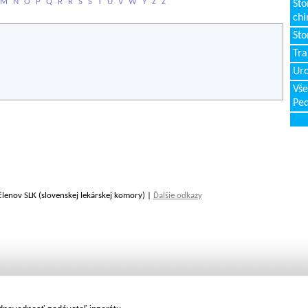
M
N
O
P
Q
R
Ř
S
Š
T
U
V
W
Y
Z
Ž
Sto
chi
Sto
Tr
Uro
Vše
Ped
členov SLK (slovenskej lekárskej komory) |
Ďalšie odkazy