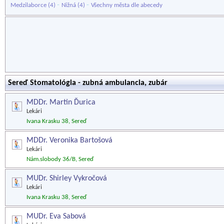
-
-
Medzilaborce
(4)
Nižná
(4)
Všechny města dle abecedy
Sereď Stomatológia - zubná ambulancia, zubár
MDDr. Martin Ďurica
Lekári
Ivana Krasku 38, Sereď
MDDr. Veronika Bartošová
Lekári
Nám.slobody 36/B, Sereď
MUDr. Shirley Vykročová
Lekári
Ivana Krasku 38, Sereď
MUDr. Eva Sabová