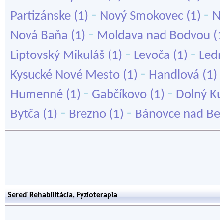
-
-
Partizánske
(1)
Nový Smokovec
(1)
N
-
Nová Baňa
(1)
Moldava nad Bodvou
(
-
-
Liptovský Mikuláš
(1)
Levoča
(1)
Led
-
Kysucké Nové Mesto
(1)
Handlová
(1)
-
-
Humenné
(1)
Gabčíkovo
(1)
Dolný K
-
-
Bytča
(1)
Brezno
(1)
Bánovce nad B
Sereď Rehabilitácia, Fyzioterapia