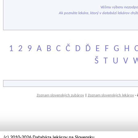
Vášmu výberu nezodpov
Ak poznáte lekára, ktorý v databázi lekárov chý
1
2
9
A
B
C
Č
D
Ď
E
F
G
H
Š
T
U
V
Zoznam slovenských zubárov
|
Zoznam slovenských lekárov
- 
(c) 2010-2026 Databáza lekárov na Slovensku