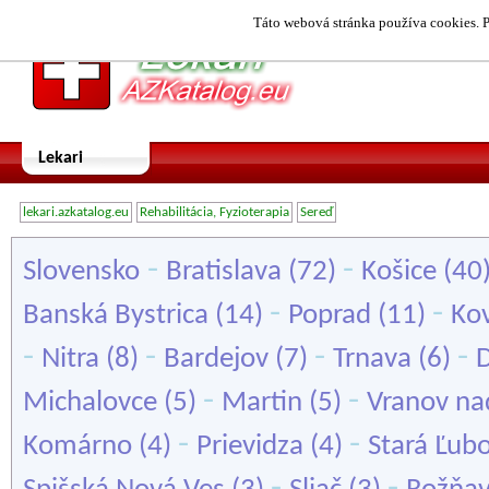
Táto webová stránka používa cookies. P
Lekari
lekari.azkatalog.eu
Rehabilitácia, Fyzioterapia
Sereď
-
-
Slovensko
Bratislava
(72)
Košice
(40
-
-
Banská Bystrica
(14)
Poprad
(11)
Ko
-
-
-
-
Nitra
(8)
Bardejov
(7)
Trnava
(6)
-
-
Michalovce
(5)
Martin
(5)
Vranov na
-
-
Komárno
(4)
Prievidza
(4)
Stará Ľub
-
-