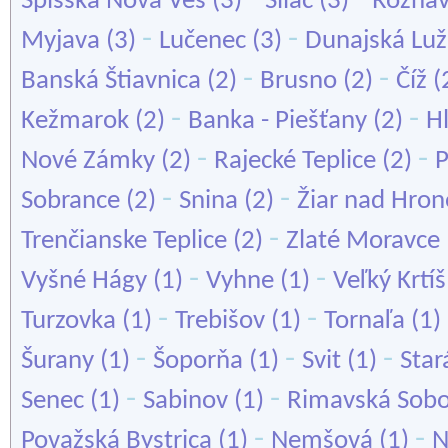
Spišská Nová Ves
(3)
Sliač
(3)
Rožňa
-
-
Myjava
(3)
Lučenec
(3)
Dunajská Lu
-
-
Banská Štiavnica
(2)
Brusno
(2)
Číž
(
-
-
Kežmarok
(2)
Banka - Piešťany
(2)
H
-
-
Nové Zámky
(2)
Rajecké Teplice
(2)
-
-
Sobrance
(2)
Snina
(2)
Žiar nad Hro
-
Trenčianske Teplice
(2)
Zlaté Moravce
-
-
Vyšné Hágy
(1)
Vyhne
(1)
Veľký Krtíš
-
-
Turzovka
(1)
Trebišov
(1)
Tornaľa
(1)
-
-
-
Šurany
(1)
Šoporňa
(1)
Svit
(1)
Star
-
-
Senec
(1)
Sabinov
(1)
Rimavská Sob
-
-
Považská Bystrica
(1)
Nemšová
(1)
N