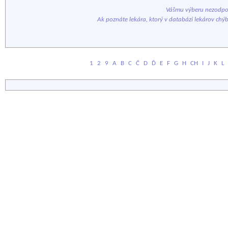
Vášmu výberu nezodpov
Ak poznáte lekára, ktorý v databázi lekárov chý
1
2
9
A
B
C
Č
D
Ď
E
F
G
H
CH
I
J
K
L