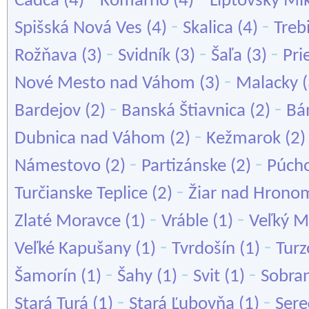
Čadca
(4)
Komárno
(4)
Liptovský Mi
-
-
Spišská Nová Ves
(4)
Skalica
(4)
Treb
-
-
-
Rožňava
(3)
Svidník
(3)
Šaľa
(3)
Pri
-
Nové Mesto nad Váhom
(3)
Malacky
(
-
-
Bardejov
(2)
Banská Štiavnica
(2)
Bá
-
Dubnica nad Váhom
(2)
Kežmarok
(2
-
-
Námestovo
(2)
Partizánske
(2)
Púch
-
Turčianske Teplice
(2)
Žiar nad Hrono
-
-
Zlaté Moravce
(1)
Vráble
(1)
Veľký M
-
-
Veľké Kapušany
(1)
Tvrdošín
(1)
Turz
-
-
-
Šamorín
(1)
Šahy
(1)
Svit
(1)
Sobra
-
-
Stará Turá
(1)
Stará Ľubovňa
(1)
Ser