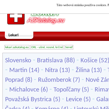
Táto webová stránka používa cookies. P
Lekari
lekari.azkatalog.eu
ORL - ušné, nosné, krčné
Sereď
-
-
Slovensko
Bratislava
(88)
Košice
(52
-
-
-
-
Martin
(14)
Nitra
(13)
Žilina
(13)
-
-
Poprad
(8)
Ružomberok
(7)
Nové Zá
-
-
-
Michalovce
(6)
Topoľčany
(5)
Rima
-
-
Považská Bystrica
(5)
Levice
(5)
Gala
-
-