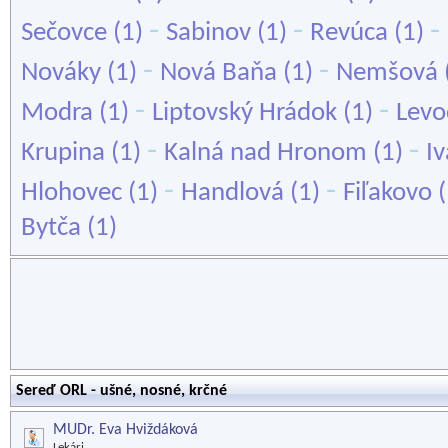
-
-
-
Sečovce
(1)
Sabinov
(1)
Revúca
(1)
-
-
Nováky
(1)
Nová Baňa
(1)
Nemšová
-
-
Modra
(1)
Liptovský Hrádok
(1)
Levo
-
-
Krupina
(1)
Kalná nad Hronom
(1)
Iv
-
-
Hlohovec
(1)
Handlová
(1)
Fiľakovo
(
Bytča
(1)
Sereď ORL - ušné, nosné, krčné
MUDr. Eva Hviždáková
Lekári