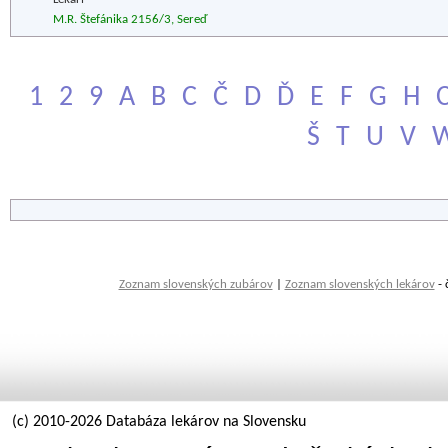
M.R. Štefánika 2156/3, Sereď
1
2
9
A
B
C
Č
D
Ď
E
F
G
H
Š
T
U
V
Zoznam slovenských zubárov
|
Zoznam slovenských lekárov
- 
(c) 2010-2026 Databáza lekárov na Slovensku