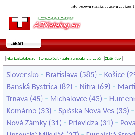
Táto webová stránka používa cookies. P
Lekari
lekari.azkatalog.eu
Stomatológia - zubná ambulancia, zubár
Zlaté Klasy
-
-
Slovensko
Bratislava
(585)
Košice
(2
-
-
Banská Bystrica
(82)
Nitra
(69)
Mart
-
-
Trnava
(45)
Michalovce
(43)
Humen
-
Komárno
(33)
Spišská Nová Ves
(33)
-
-
Nové Zámky
(31)
Prievidza
(31)
Pova
-