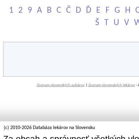
1
2
9
A
B
C
Č
D
Ď
E
F
G
H
Š
T
U
V
Zoznam slovenských zubárov
|
Zoznam slovenských lekárov
- 
(c) 2010-2026 Databáza lekárov na Slovensku
Za obsah a správnosť všetkých vlo