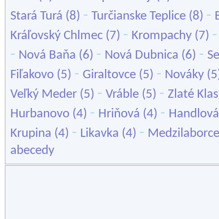
-
-
Stará Turá
(8)
Turčianske Teplice
(8)
-
Kráľovský Chlmec
(7)
Krompachy
(7)
-
-
-
Nová Baňa
(6)
Nová Dubnica
(6)
S
-
-
Fiľakovo
(5)
Giraltovce
(5)
Nováky
(5
-
-
Veľký Meder
(5)
Vráble
(5)
Zlaté Kla
-
-
Hurbanovo
(4)
Hriňová
(4)
Handlová
-
-
Krupina
(4)
Likavka
(4)
Medzilaborc
abecedy