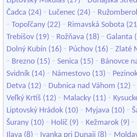
Liptovský Mikuláš
(27)
Dunajská Stre
-
-
Čadca
(24)
Lučenec
(24)
Ružombero
-
-
Topoľčany
(22)
Rimavská Sobota
(2
-
-
Trebišov
(19)
Rožňava
(18)
Galanta
(
-
-
Dolný Kubín
(16)
Púchov
(16)
Zlaté
-
-
-
Brezno
(15)
Senica
(15)
Bánovce n
-
-
Svidník
(14)
Námestovo
(13)
Pezino
-
Detva
(12)
Dubnica nad Váhom
(12)
-
-
Veľký Krtíš
(12)
Malacky
(11)
Kysuck
-
-
Liptovský Hrádok
(10)
Myjava
(10)
Š
-
-
-
Šurany
(10)
Holíč
(9)
Kežmarok
(9)
-
-
Ilava
(8)
Ivanka pri Dunaji
(8)
Molda