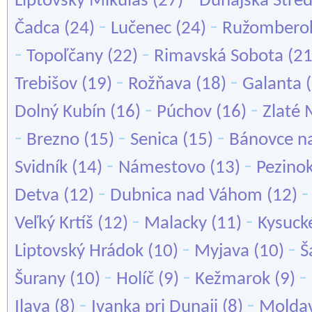
Liptovský Mikuláš
(27)
Dunajská Stre
-
-
Čadca
(24)
Lučenec
(24)
Ružombero
-
-
Topoľčany
(22)
Rimavská Sobota
(2
-
-
Trebišov
(19)
Rožňava
(18)
Galanta
(
-
-
Dolný Kubín
(16)
Púchov
(16)
Zlaté
-
-
-
Brezno
(15)
Senica
(15)
Bánovce n
-
-
Svidník
(14)
Námestovo
(13)
Pezino
-
Detva
(12)
Dubnica nad Váhom
(12)
-
-
Veľký Krtíš
(12)
Malacky
(11)
Kysuck
-
-
Liptovský Hrádok
(10)
Myjava
(10)
Š
-
-
-
Šurany
(10)
Holíč
(9)
Kežmarok
(9)
-
-
Ilava
(8)
Ivanka pri Dunaji
(8)
Molda