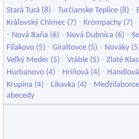
-
-
Stará Turá
(8)
Turčianske Teplice
(8)
-
Kráľovský Chlmec
(7)
Krompachy
(7)
-
-
-
Nová Baňa
(6)
Nová Dubnica
(6)
S
-
-
Fiľakovo
(5)
Giraltovce
(5)
Nováky
(5
-
-
Veľký Meder
(5)
Vráble
(5)
Zlaté Kla
-
-
Hurbanovo
(4)
Hriňová
(4)
Handlová
-
-
Krupina
(4)
Likavka
(4)
Medzilaborc
abecedy