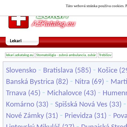
Táto webová stránka používa cookies. P
Lekari
lekari.azkatalog.eu
Stomatológia - zubná ambulancia, zubár
Trebišov
-
-
Slovensko
Bratislava
(585)
Košice
(2
-
-
Banská Bystrica
(82)
Nitra
(69)
Mart
-
-
Trnava
(45)
Michalovce
(43)
Humen
-
Komárno
(33)
Spišská Nová Ves
(33)
-
-
Nové Zámky
(31)
Prievidza
(31)
Pova
-