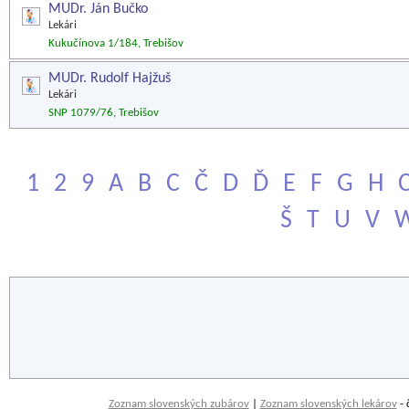
MUDr. Ján Bučko
Lekári
Kukučínova 1/184, Trebišov
MUDr. Rudolf Hajžuš
Lekári
SNP 1079/76, Trebišov
1
2
9
A
B
C
Č
D
Ď
E
F
G
H
Š
T
U
V
Zoznam slovenských zubárov
|
Zoznam slovenských lekárov
- 