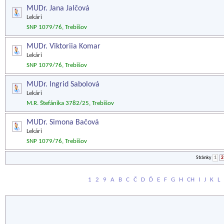
MUDr. Jana Jalčová
Lekári
SNP 1079/76, Trebišov
MUDr. Viktoriia Komar
Lekári
SNP 1079/76, Trebišov
MUDr. Ingrid Sabolová
Lekári
M.R. Štefánika 3782/25, Trebišov
MUDr. Simona Bačová
Lekári
SNP 1079/76, Trebišov
Stránky
1
2
1
2
9
A
B
C
Č
D
Ď
E
F
G
H
CH
I
J
K
L