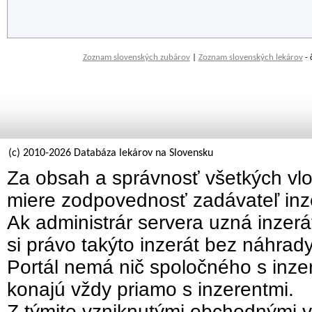
Zoznam slovenských zubárov
|
Zoznam slovenských lekárov
- 
(c) 2010-2026 Databáza lekárov na Slovensku
Za obsah a správnosť všetkých vlo
miere zodpovednosť zadávateľ inz
Ak administrár servera uzná inzer
si právo takýto inzerát bez náhrad
Portál nemá nič spoločného s inzer
konajú vždy priamo s inzerentmi.
Z týmito vzniknutými obchodnými v