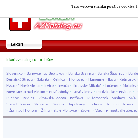
Táto webová stránka používa cookies. P
Lekari
lekari.azkatalog.eu
Trebišov
-
-
-
-
Slovensko
Bánovce nad Bebravou
Banská Bystrica
Banská Štiavnica
Barde
-
-
-
-
-
-
Dunajská Streda
Galanta
Gelnica
Hlohovec
Humenné
Ilava
Kežmarok
-
-
-
-
-
Kysucké Nové Mesto
Levice
Levoča
Liptovský Mikuláš
Lučenec
Malacky
-
-
-
-
-
Nové Mesto nad Váhom
Nové Zámky
Nové Zámky
Partizánske
Pezinok
P
-
-
-
-
-
-
Púchov
Revúca
Rimavská Sobota
Rožňava
Ružomberok
Sabinov
Šaľa
-
-
-
-
-
-
-
Stará Ľubovňa
Stropkov
Svidník
Topoľčany
Trebišov
Trenčín
Trnava
-
-
-
-
-
Žiar nad Hronom
Žilina
Zlaté Moravce
Zvolen
Všechny města dle abeced